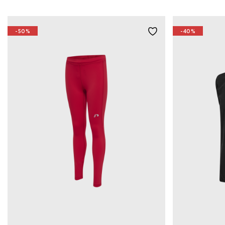
-50%
-40%