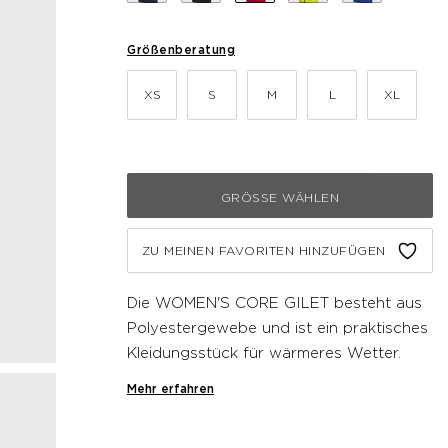
Größenberatung
XS
S
M
L
XL
GRÖSSE WÄHLEN
ZU MEINEN FAVORITEN HINZUFÜGEN
Die WOMEN'S CORE GILET besteht aus
Polyestergewebe und ist ein praktisches
Kleidungsstück für wärmeres Wetter.
Diese Newline Weste hat einen
Mehr erfahren
durchgehenden Reißverschluss vorne,
einen reflektierenden Logo-Print und