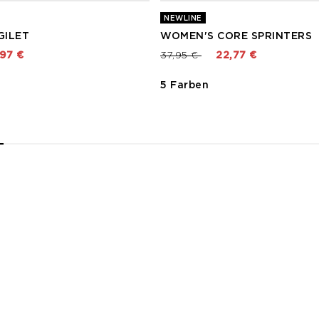
NEWLINE
GILET
WOMEN'S CORE SPRINTERS
t von
Preis reduziert von
bis
,97 €
37,95 €
22,77 €
5 Farben
2