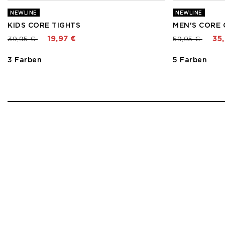
NEWLINE
NEWLINE
KIDS CORE TIGHTS
MEN'S CORE 
Preis reduziert von
bis
Preis reduzier
bis
39,95 €
19,97 €
59,95 €
35
3 Farben
5 Farben
1