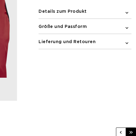
eine elastische Einfassung an den
Armlöchern. Auf der Vorderseite
Details zum Produkt
befindet sich eine Reißverschlusstasche
für die sichere Aufbewahrung von
Größe und Passform
Habseligkeiten.
Lieferung und Retouren