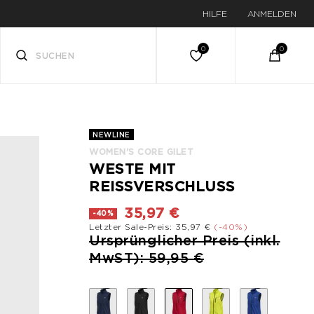
HILFE
ANMELDEN
NEWLINE
WOMEN'S CORE GILET
WESTE MIT
REISSVERSCHLUSS
35,97 €
-40%
Letzter Sale-Preis: 35,97 €
(-40%)
Preis reduziert von
Ursprünglicher Preis (inkl.
bis
MwST): 59,95 €