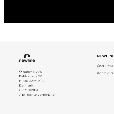
NEWLIN
Über Newli
© hummel A/S
Kontaktier
Balticagade 20
8000 Aarhus C
Denmark
CVR: 81198411
Alle Rechte vorbehalten