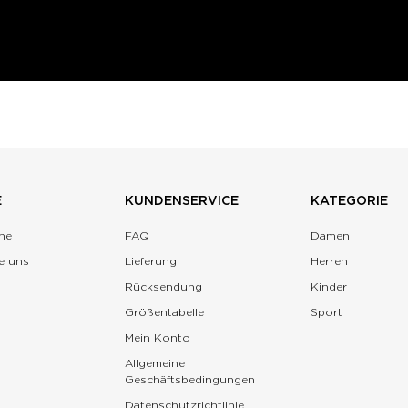
E
KUNDENSERVICE
KATEGORIE
ne
FAQ
Damen
e uns
Lieferung
Herren
Rücksendung
Kinder
Größentabelle
Sport
Mein Konto
Allgemeine
Geschäftsbedingungen
Datenschutzrichtlinie