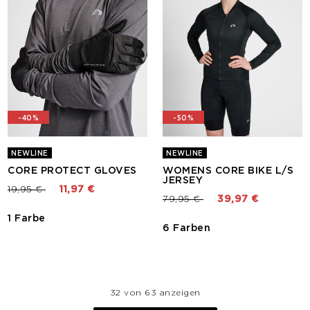
-40%
-50%
NEWLINE
NEWLINE
CORE PROTECT GLOVES
WOMENS CORE BIKE L/S
JERSEY
Preis reduziert von
bis
19,95 €
11,97 €
Preis reduziert von
bis
79,95 €
39,97 €
1 Farbe
6 Farben
32 von 63 anzeigen