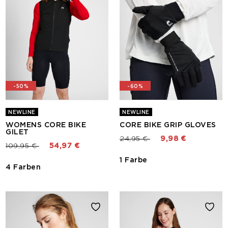
-50%
-60%
NEWLINE
NEWLINE
WOMENS CORE BIKE
CORE BIKE GRIP GLOVES
GILET
Preis reduziert von
bis
24,95 €
9,98 €
Preis reduziert von
bis
109,95 €
54,97 €
1 Farbe
4 Farben