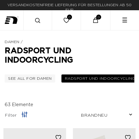
LIEFERUNG IN 1-3 WERKTAGEN
☰
DAMEN
/
RADSPORT UND
INDOORCYCLING
SEE ALL FOR DAMEN
RADSPORT UND INDOORCYCLING
FILTERN NACH KATEGORIE: DAMEN
AUSG
63 Elemente
Filter