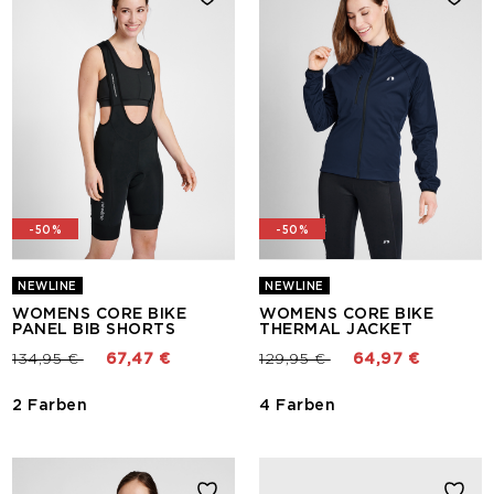
-50%
-50%
NEWLINE
NEWLINE
WOMENS CORE BIKE
WOMENS CORE BIKE
PANEL BIB SHORTS
THERMAL JACKET
Preis reduziert von
bis
Preis reduziert von
bis
134,95 €
67,47 €
129,95 €
64,97 €
2 Farben
4 Farben