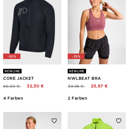
-50%
-35%
NEWLINE
NEWLINE
CORE JACKET
NWLBEAT BRA
Preis reduziert von
bis
Preis reduziert von
bis
65,00 €
32,50 €
39,95 €
25,97 €
4 Farben
2 Farben