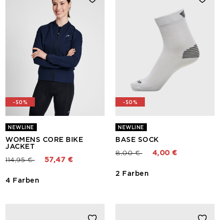
-50%
-50%
NEWLINE
NEWLINE
WOMENS CORE BIKE
BASE SOCK
JACKET
Preis reduziert von
bis
8,00 €
4,00 €
Preis reduziert von
bis
114,95 €
57,47 €
2 Farben
4 Farben