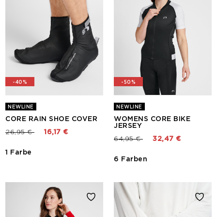
-40%
-50%
NEWLINE
NEWLINE
CORE RAIN SHOE COVER
WOMENS CORE BIKE
JERSEY
Preis reduziert von
bis
26,95 €
16,17 €
Preis reduziert von
bis
64,95 €
32,47 €
1 Farbe
6 Farben