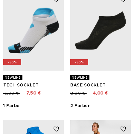
-50%
-50%
NEWLINE
NEWLINE
TECH SOCKLET
BASE SOCKLET
Preis reduziert von
bis
Preis reduziert von
bis
15,00 €
7,50 €
8,00 €
4,00 €
1 Farbe
2 Farben