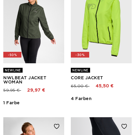
-50%
-30%
NEWLINE
NEWLINE
NWLBEAT JACKET
CORE JACKET
WOMAN
Preis reduziert von
bis
65,00 €
45,50 €
Preis reduziert von
bis
59,95 €
29,97 €
4 Farben
1 Farbe