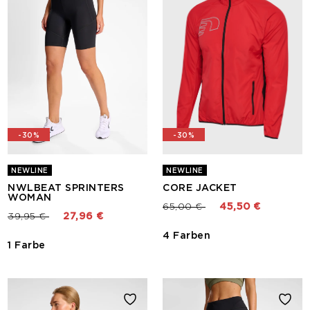
-30%
-30%
NEWLINE
NEWLINE
NWLBEAT SPRINTERS
CORE JACKET
WOMAN
Preis reduziert von
bis
65,00 €
45,50 €
Preis reduziert von
bis
39,95 €
27,96 €
4 Farben
1 Farbe