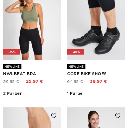
-35%
-40%
NEWLINE
NEWLINE
NWLBEAT BRA
CORE BIKE SHOES
Preis reduziert von
bis
Preis reduziert von
bis
39,95 €
25,97 €
64,95 €
38,97 €
2 Farben
1 Farbe