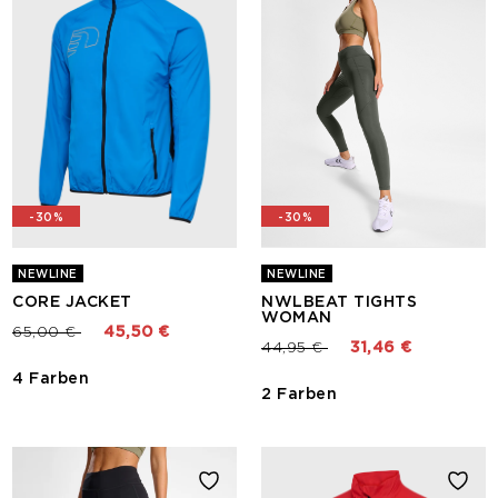
-30%
-30%
NEWLINE
NEWLINE
CORE JACKET
NWLBEAT TIGHTS
WOMAN
Preis reduziert von
bis
65,00 €
45,50 €
Preis reduziert von
bis
44,95 €
31,46 €
4 Farben
2 Farben