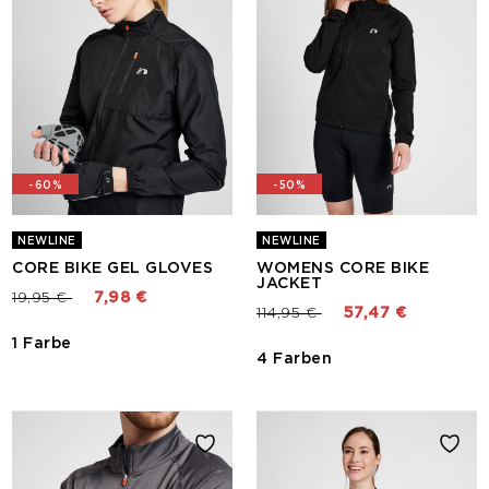
-60%
-50%
NEWLINE
NEWLINE
CORE BIKE GEL GLOVES
WOMENS CORE BIKE
JACKET
Preis reduziert von
bis
19,95 €
7,98 €
Preis reduziert von
bis
114,95 €
57,47 €
1 Farbe
4 Farben