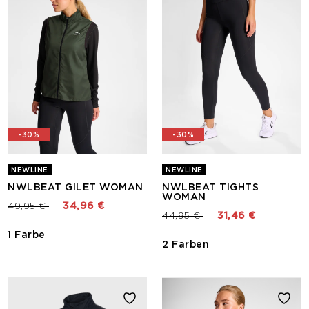
-30%
-30%
NEWLINE
NEWLINE
NWLBEAT GILET WOMAN
NWLBEAT TIGHTS
WOMAN
Preis reduziert von
bis
49,95 €
34,96 €
Preis reduziert von
bis
44,95 €
31,46 €
1 Farbe
2 Farben