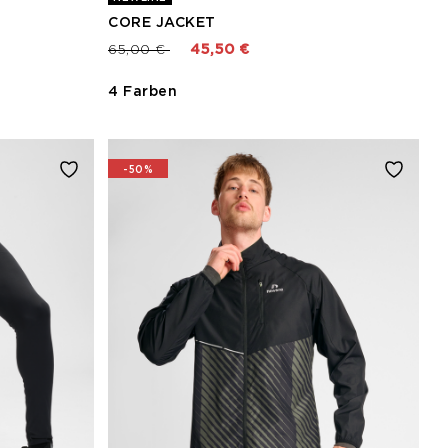
CORE JACKET
Preis reduziert von
bis
65,00 €
45,50 €
4 Farben
-50%