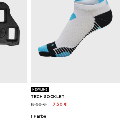
NEWLINE
TECH SOCKLET
Preis reduziert von
bis
15,00 €
7,50 €
1 Farbe