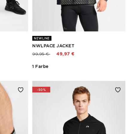
NEWLINE
NWLPACE JACKET
Preis reduziert von
bis
99,95 €
49,97 €
1 Farbe
-50%