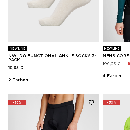
NEWLINE
NEWLINE
NWLDO FUNCTIONAL ANKLE SOCKS 3-
MENS CORE 
PACK
Preis reduzie
bis
109,95 €
5
19,95 €
4 Farben
2 Farben
-50%
-30%