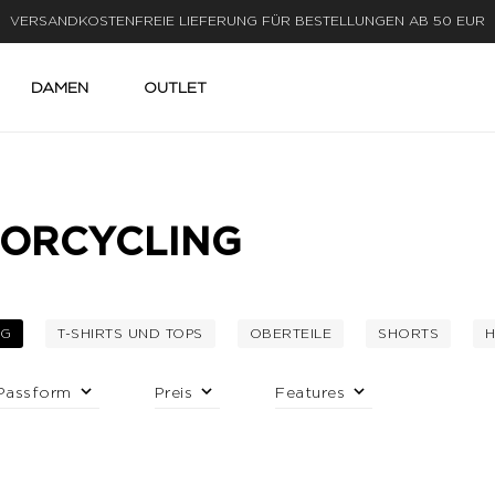
LIEFERUNG IN 1-3 WERKTAGEN
DAMEN
OUTLET
OORCYCLING
NG
T-SHIRTS UND TOPS
OBERTEILE
SHORTS
H
USGEWÄHLT AKTUELL GEFILTERT NACH KATEGORIE: RADSPORT UND INDOORC
FILTERN NACH KATEGORIE: T-SHIRTS UND TOPS
FILTERN NACH KATEGORIE:
FILTERN N
Passform
Preis
Features