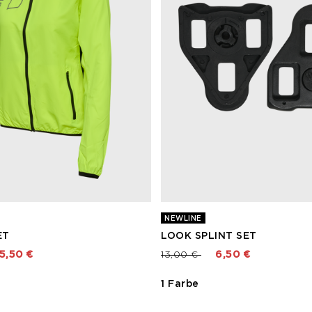
NEWLINE
ET
LOOK SPLINT SET
rt von
Preis reduziert von
bis
5,50 €
13,00 €
6,50 €
1 Farbe