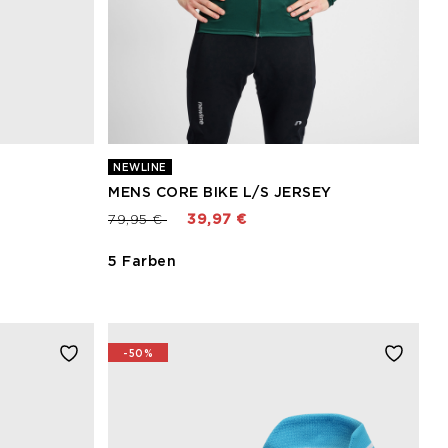
NEWLINE
MENS CORE BIKE L/S JERSEY
Preis reduziert von
bis
79,95 €
39,97 €
5 Farben
-50%