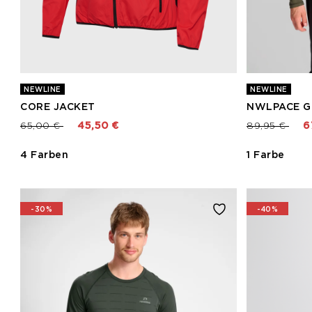
NEWLINE
NEWLINE
CORE JACKET
NWLPACE G
Preis reduziert von
bis
Preis reduzie
bis
65,00 €
45,50 €
89,95 €
6
4 Farben
1 Farbe
-30%
-40%