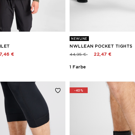
NEWLINE
ILET
NWLLEAN POCKET TIGHTS
rt von
Preis reduziert von
bis
7,46 €
44,95 €
22,47 €
1 Farbe
-40%