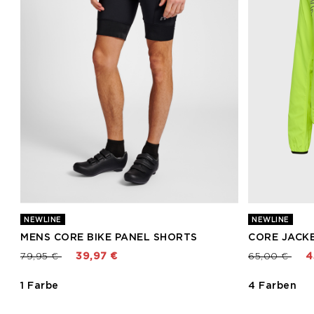
NEWLINE
NEWLINE
MENS CORE BIKE PANEL SHORTS
CORE JACK
Preis reduziert von
bis
Preis reduzie
bis
79,95 €
39,97 €
65,00 €
4
1 Farbe
4 Farben