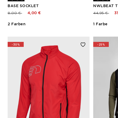
BASE SOCKLET
NWLBEAT T
Preis reduziert von
bis
Preis reduzie
bis
8,00 €
4,00 €
44,95 €
3
2 Farben
1 Farbe
-30%
-25%