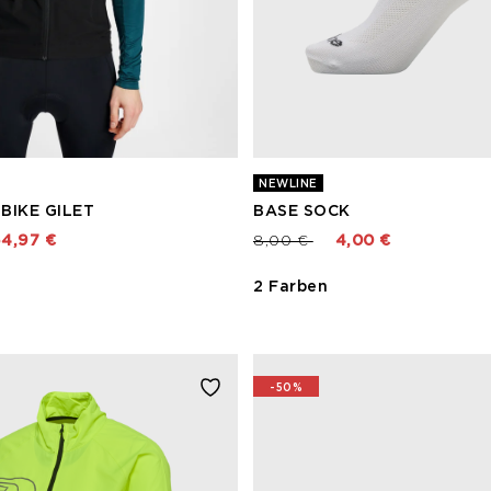
NEWLINE
BIKE GILET
BASE SOCK
rt von
Preis reduziert von
bis
4,97 €
8,00 €
4,00 €
2 Farben
-50%