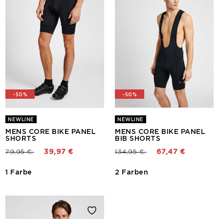
-50%
-50%
NEWLINE
NEWLINE
MENS CORE BIKE PANEL
MENS CORE BIKE PANEL
SHORTS
BIB SHORTS
Preis reduziert von
bis
Preis reduziert von
bis
79,95 €
39,97 €
134,95 €
67,47 €
1 Farbe
2 Farben