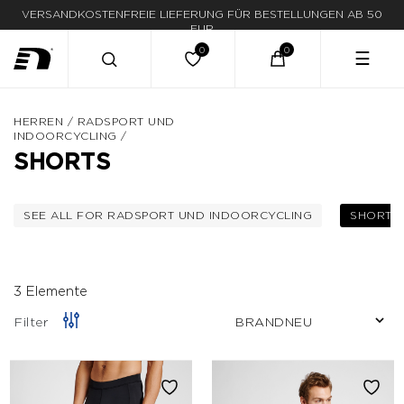
VERSANDKOSTENFREIE LIEFERUNG FÜR BESTELLUNGEN AB 50
EUR
☰
HERREN
/
RADSPORT UND
INDOORCYCLING
/
SHORTS
SEE ALL FOR RADSPORT UND INDOORCYCLING
SHORTS
FILTERN NACH KATEGORIE: RADSPOR
3 Elemente
Filter