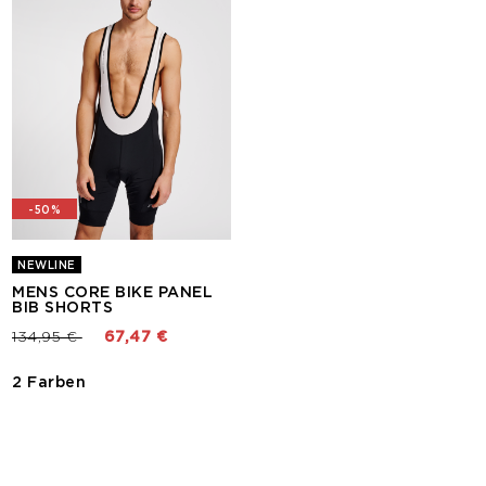
-50%
NEWLINE
MENS CORE BIKE PANEL
BIB SHORTS
Preis reduziert von
bis
134,95 €
67,47 €
2 Farben