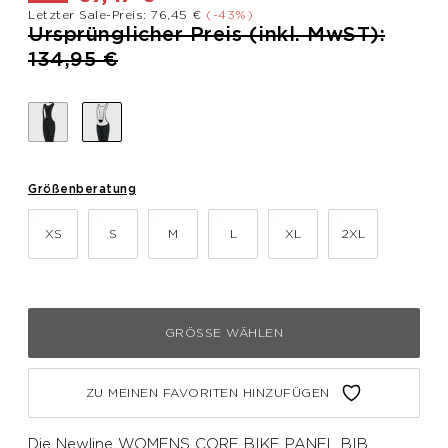
Letzter Sale-Preis: 76,45 €
(-43%)
Preis reduziert von
Ursprünglicher Preis (inkl. MwST):
bis
134,95 €
Größenberatung
XS
S
M
L
XL
2XL
GRÖSSE WÄHLEN
ZU MEINEN FAVORITEN HINZUFÜGEN
Die Newline WOMENS CORE BIKE PANEL BIB