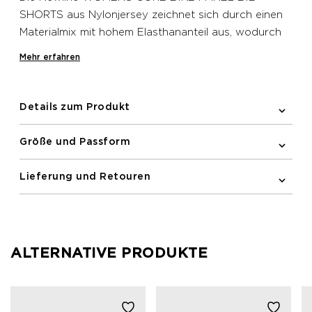
SHORTS aus Nylonjersey zeichnet sich durch einen
Materialmix mit hohem Elasthananteil aus, wodurch
sich der Latz wie eine zweite Haut an den Körper
Mehr erfahren
schmiegt. Diese Newline Latzshorts verfügt über
einen belüftenden Mesh-Einsatz hinten, ein
ergonomisches Polster im Schritt für erhöhten
Details zum Produkt
Sitzkomfort sowie Gummi- und Silikonbänder am
Saum, damit der Stoff nicht hochrutscht. Sie bietet
Größe und Passform
zudem reflektierende Printdetails, um deine
Sichtbarkeit bei schlechten Lichtverhältnissen zu
Lieferung und Retouren
verbessern.
ALTERNATIVE PRODUKTE