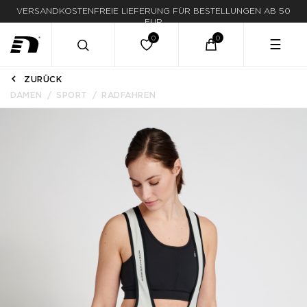
VERSANDKOSTENFREIE LIEFERUNG FÜR BESTELLUNGEN AB 50
EUR
☰
ZURÜCK
DAMEN
SPORT
RADFAHREN