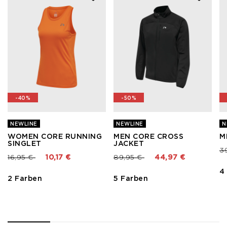
-40%
-50%
NEWLINE
NEWLINE
N
WOMEN CORE RUNNING
MEN CORE CROSS
M
SINGLET
JACKET
Pr
3
Preis reduziert von
bis
Preis reduziert von
bis
16,95 €
10,17 €
89,95 €
44,97 €
4
2 Farben
5 Farben