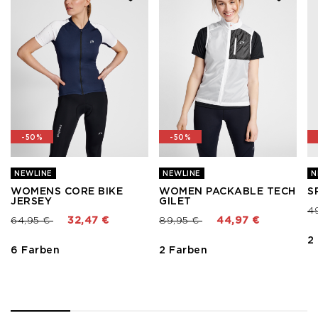
-50%
-50%
NEWLINE
NEWLINE
N
WOMENS CORE BIKE
WOMEN PACKABLE TECH
S
JERSEY
GILET
Pr
4
Preis reduziert von
bis
Preis reduziert von
bis
64,95 €
32,47 €
89,95 €
44,97 €
2
6 Farben
2 Farben