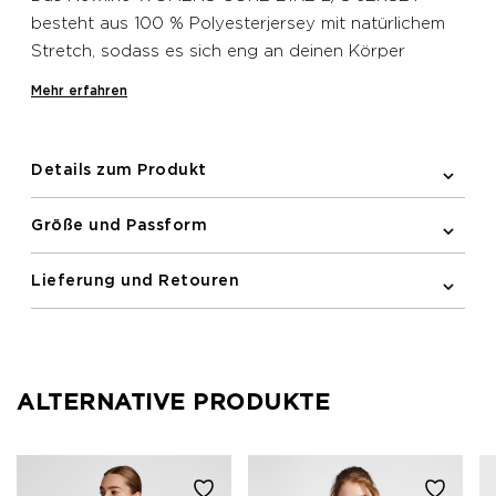
besteht aus 100 % Polyesterjersey mit natürlichem
Stretch, sodass es sich eng an deinen Körper
anschmiegt und für eine aerodynamischere
Mehr erfahren
Silhouette sorgt. Dieses Newline Fahrradtop ist auf
wesentliche Funktionalität ausgelegt und mit einem
schlichten Look gestaltet. Es verfügt über ein
Details zum Produkt
Gummi- und Silikonband am hinteren Saum, damit
das Top unterwegs nicht verrutscht. Es bietet eine
Größe und Passform
praktische Reißverschlusstasche auf der Rückseite
und reflektierende Printdetails für bessere
Lieferung und Retouren
Sichtbarkeit im Dunkeln.
ALTERNATIVE PRODUKTE