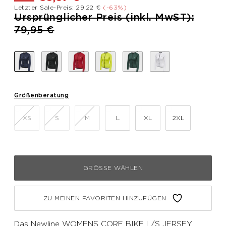
Letzter Sale-Preis: 29,22 €
(-63%)
Preis reduziert von
Ursprünglicher Preis (inkl. MwST):
bis
79,95 €
Größenberatung
XS
S
M
L
XL
2XL
GRÖSSE WÄHLEN
ZU MEINEN FAVORITEN HINZUFÜGEN
Das Newline WOMENS CORE BIKE L/S JERSEY