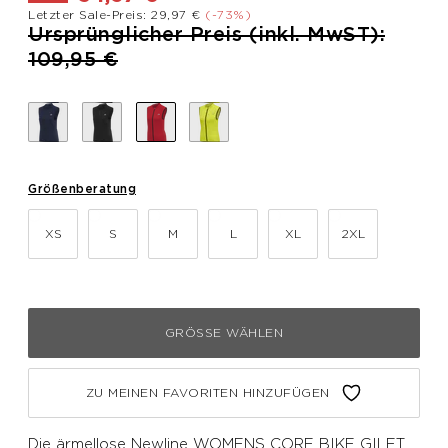
Letzter Sale-Preis: 29,97 €
(-73%)
Preis reduziert von
Ursprünglicher Preis (inkl. MwST):
bis
109,95 €
Größenberatung
XS
S
M
L
XL
2XL
GRÖSSE WÄHLEN
ZU MEINEN FAVORITEN HINZUFÜGEN
Die ärmellose Newline WOMENS CORE BIKE GILET