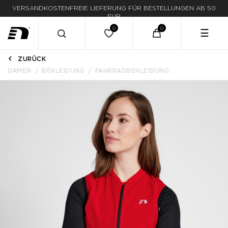
VERSANDKOSTENFREIE LIEFERUNG FÜR BESTELLUNGEN AB 50
EUR
☰
ZURÜCK
DAMEN
BEKLEIDUNG
FAHRRADBEKLEIDUNG