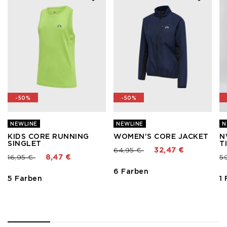
-50%
-50%
NEWLINE
NEWLINE
N
KIDS CORE RUNNING
WOMEN'S CORE JACKET
N
SINGLET
T
Preis reduziert von
bis
64,95 €
32,47 €
Preis reduziert von
bis
Pr
16,95 €
8,47 €
5
6 Farben
5 Farben
1