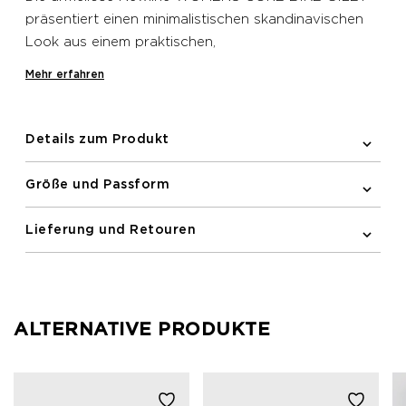
präsentiert einen minimalistischen skandinavischen
Look aus einem praktischen,
feuchtigkeitsableitenden Material mit 4-Wege-
Mehr erfahren
Stretch für uneingeschränkte Bewegungsfreiheit.
Das Gummi- und Silikonband am Saum verhindert ein
Verrutschen der Weste, während die elastische
Details zum Produkt
Einfassung an den Armlöchern eine schnittige,
aerodynamische Silhouette kreiert. Diese
Größe und Passform
wasserabweisende und windbeständige Newline
Fahrradweste verfügt über eine
Lieferung und Retouren
Reißverschlusstasche auf der Rückseite sowie
reflektierende Printdetails für bessere Sichtbarkeit
im Dunkeln. Der durchgehende Reißverschluss vorne
verfügt über einen robusten halbautomatischen
ALTERNATIVE PRODUKTE
Schieber, während reflektierende Printdetails das
Design abrunden.