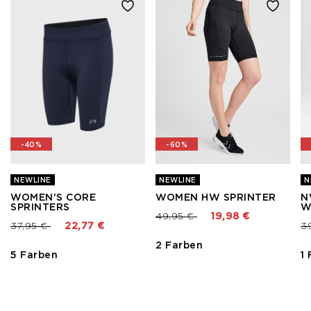
-40%
-60%
NEWLINE
NEWLINE
N
WOMEN'S CORE
WOMEN HW SPRINTER
N
SPRINTERS
W
Preis reduziert von
bis
49,95 €
19,98 €
Preis reduziert von
bis
Pr
37,95 €
22,77 €
3
2 Farben
5 Farben
1