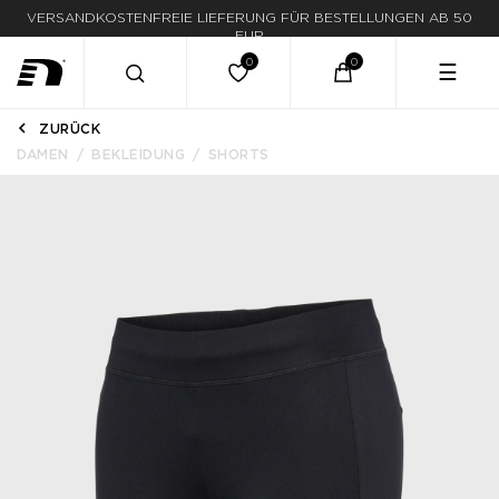
VERSANDKOSTENFREIE LIEFERUNG FÜR BESTELLUNGEN AB 50
EUR
☰
ZURÜCK
DAMEN
BEKLEIDUNG
SHORTS