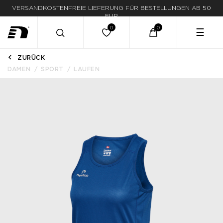
VERSANDKOSTENFREIE LIEFERUNG FÜR BESTELLUNGEN AB 50
EUR
☰
ZURÜCK
DAMEN
SPORT
LAUFEN