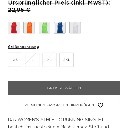
Preis reduziert von
Ursprünglicher Preis (inkl. MwST):
bis
22,95 €
Größenberatung
XS
L
XL
2XL
GRÖSSE WÄHLEN
ZU MEINEN FAVORITEN HINZUFÜGEN
Das WOMEN'S ATHLETIC RUNNING SINGLET
besticht mit gestricktem Mesh-Jersey-Stoff und