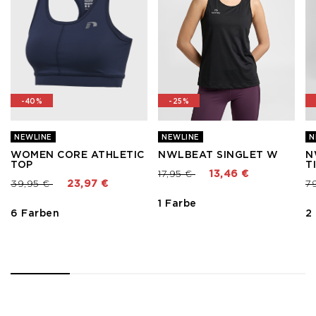
-40%
-25%
NEWLINE
NEWLINE
N
WOMEN CORE ATHLETIC
NWLBEAT SINGLET W
N
TOP
T
Preis reduziert von
bis
17,95 €
13,46 €
Preis reduziert von
bis
Pr
39,95 €
23,97 €
7
1 Farbe
6 Farben
2
1
2
3
4
5