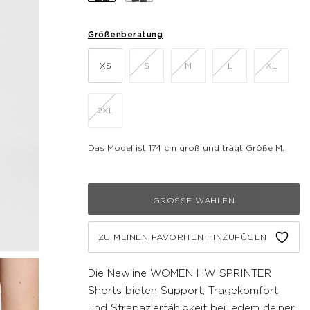
Größenberatung
XS
S
M
L
XL
2XL
Das Model ist 174 cm groß und trägt Größe M.
GRÖSSE WÄHLEN
ZU MEINEN FAVORITEN HINZUFÜGEN
Die Newline WOMEN HW SPRINTER
Shorts bieten Support, Tragekomfort
und Strapazierfähigkeit bei jedem deiner