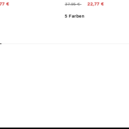
t von
Preis reduziert von
bis
77 €
37,95 €
22,77 €
5 Farben
2