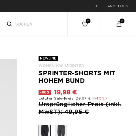
HILFE
ANMELDEN
NEWLINE
WOMEN HW SPRINTER
SPRINTER-SHORTS MIT
HOHEM BUND
19,98 €
-60%
Letzter Sale-Preis: 29,97 €
(-40%)
Preis reduziert von
Ursprünglicher Preis (inkl.
bis
MwST): 49,95 €