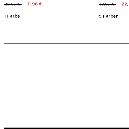
Preis reduziert von
bis
Preis reduzier
bis
29,95 €
11,98 €
37,95 €
22,
1 Farbe
5 Farben
1