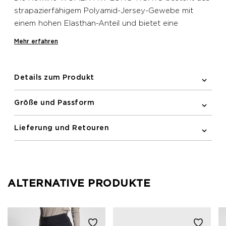
strapazierfähigem Polyamid-Jersey-Gewebe mit
einem hohen Elasthan-Anteil und bietet eine
Passform mit hohem Bund für optimalen Support
Mehr erfahren
während des Laufens und Trainierens. Die Leggings
verfügt über reflektierende Details, damit du bei
schlechten Lichtverhältnissen sichtbar bleibst. Dieser
Details zum Produkt
Style ist mit zwei Taschen ausgestattet: eine vorne
und eine hinten.
Größe und Passform
Lieferung und Retouren
ALTERNATIVE PRODUKTE