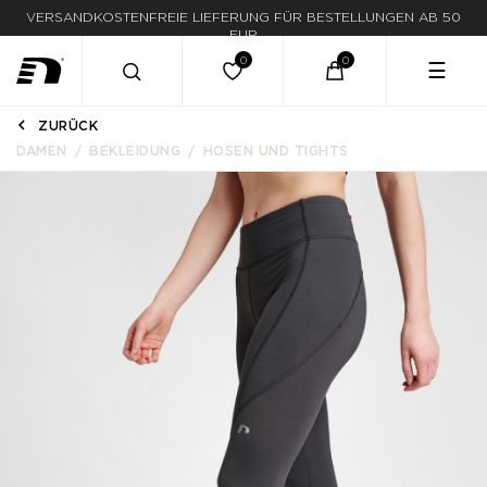
VERSANDKOSTENFREIE LIEFERUNG FÜR BESTELLUNGEN AB 50
EUR
☰
ZURÜCK
DAMEN
BEKLEIDUNG
HOSEN UND TIGHTS