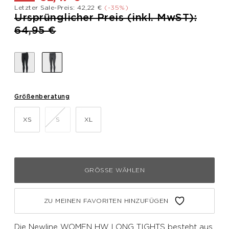
Letzter Sale-Preis: 42,22 €
(-35%)
Preis reduziert von
Ursprünglicher Preis (inkl. MwST):
bis
64,95 €
Größenberatung
XS
S
XL
GRÖSSE WÄHLEN
ZU MEINEN FAVORITEN HINZUFÜGEN
Die Newline WOMEN HW LONG TIGHTS besteht aus