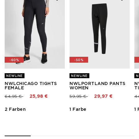
-60%
-50%
NEWLINE
NEWLINE
N
NWLCHICAGO TIGHTS
NWLPORTLAND PANTS
N
FEMALE
WOMEN
T
Preis reduziert von
bis
Preis reduziert von
bis
Pr
64,95 €
25,98 €
59,95 €
29,97 €
4
2 Farben
1 Farbe
1