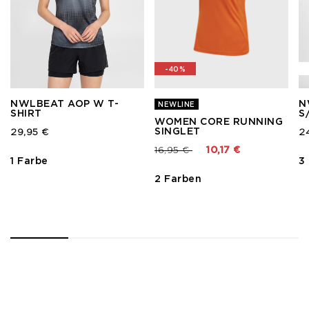
-40%
NWLBEAT AOP W T-
N
NEWLINE
SHIRT
S
WOMEN CORE RUNNING
SINGLET
29,95 €
2
Preis reduziert von
bis
16,95 €
10,17 €
1 Farbe
3
2 Farben
1
2
3
4
5