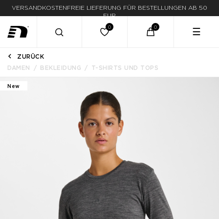
VERSANDKOSTENFREIE LIEFERUNG FÜR BESTELLUNGEN AB 50
EUR
☰
ZURÜCK
DAMEN
BEKLEIDUNG
T-SHIRTS UND TOPS
New