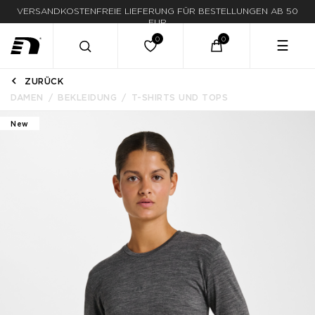
VERSANDKOSTENFREIE LIEFERUNG FÜR BESTELLUNGEN AB 50
LIEFERUNG IN 1-3 WERKTAGEN
EUR
☰
ZURÜCK
DAMEN
BEKLEIDUNG
T-SHIRTS UND TOPS
New