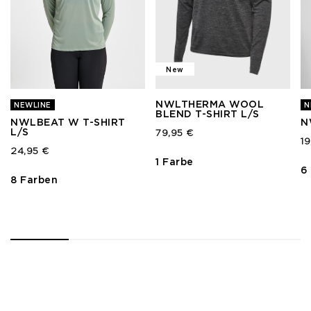
New
NWLTHERMA WOOL
NEWLINE
N
BLEND T-SHIRT L/S
NWLBEAT W T-SHIRT
N
L/S
79,95 €
19
24,95 €
1 Farbe
6
8 Farben
1
2
3
4
5