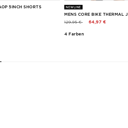
AOP 5INCH SHORTS
NEWLINE
MENS CORE BIKE THERMAL 
Preis reduziert von
bis
129,95 €
64,97 €
4 Farben
2