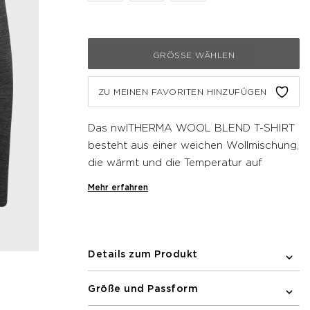
GRÖSSE WÄHLEN
ZU MEINEN FAVORITEN HINZUFÜGEN
Das nwlTHERMA WOOL BLEND T-SHIRT
besteht aus einer weichen Wollmischung,
die wärmt und die Temperatur auf
natürliche Weise reguliert. Sein leichtes,
Mehr erfahren
atmungsaktives Material sorgt für
Komfort und Bewegungsfreiheit,
während das nahtlose Design
Scheuerstellen verhindert. Ein dezenter
Details zum Produkt
Newline-Frontprint rundet den Look ab.
Größe und Passform