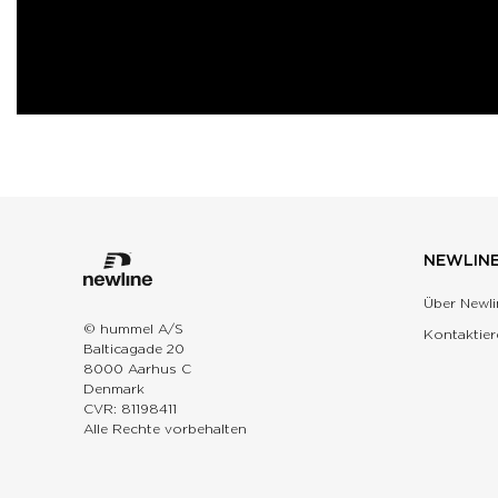
NEWLIN
Über Newli
© hummel A/S
Kontaktier
Balticagade 20
8000 Aarhus C
Denmark
CVR: 81198411
Alle Rechte vorbehalten