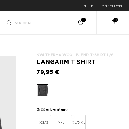
HILFE
ANMELDEN
NWLTHERMA WOOL BLEND T-SHIRT L/S
LANGARM-T-SHIRT
79,95 €
Größenberatung
XS/S
M/L
XL/XXL