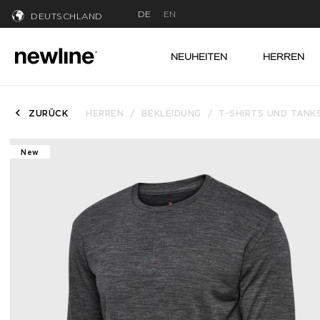
DE
EN
DEUTSCHLAND
NEUHEITEN
HERREN
ZURÜCK
HERREN
BEKLEIDUNG
T-SHIRTS UND TANK
New