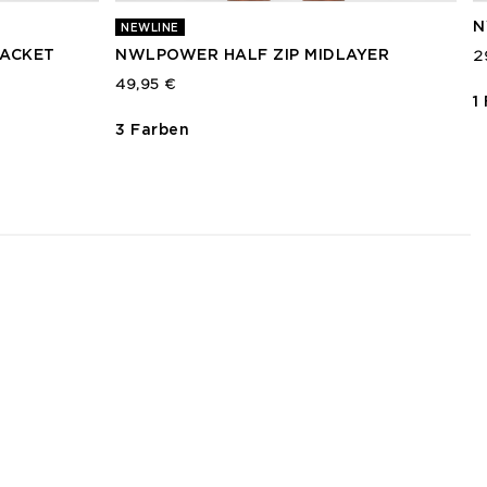
N
NEWLINE
JACKET
NWLPOWER HALF ZIP MIDLAYER
2
49,95 €
1
3 Farben
3