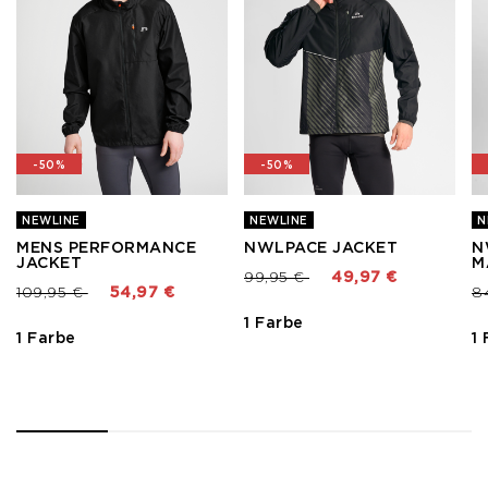
-50%
-50%
NEWLINE
NEWLINE
N
MENS PERFORMANCE
NWLPACE JACKET
N
JACKET
M
Preis reduziert von
bis
99,95 €
49,97 €
Preis reduziert von
bis
Pr
109,95 €
54,97 €
8
1 Farbe
1 Farbe
1
1
2
3
4
5