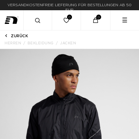
VERSANDKOSTENFREIE LIEFERUNG FÜR BESTELLUNGEN AB 50
LIEFERUNG IN 1-3 WERKTAGEN
EUR
☰
ZURÜCK
HERREN
BEKLEIDUNG
JACKEN