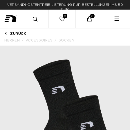
VERSANDKOSTENFREIE LIEFERUNG FÜR BESTELLUNGEN AB 50
EUR
☰
ZURÜCK
HERREN
ACCESSOIRES
SOCKEN