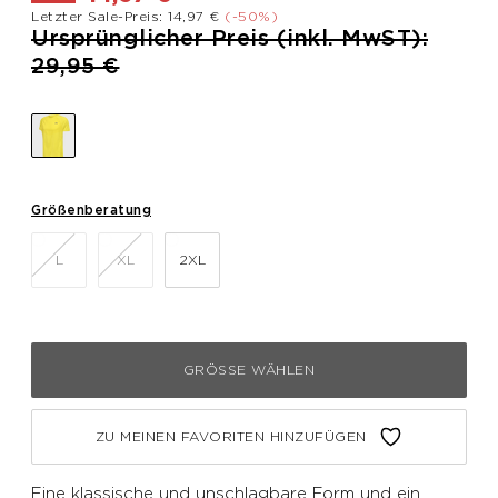
Letzter Sale-Preis: 14,97 €
(-50%)
Preis reduziert von
Ursprünglicher Preis (inkl. MwST):
bis
29,95 €
Größenberatung
L
XL
2XL
GRÖSSE WÄHLEN
ZU MEINEN FAVORITEN HINZUFÜGEN
Eine klassische und unschlagbare Form und ein