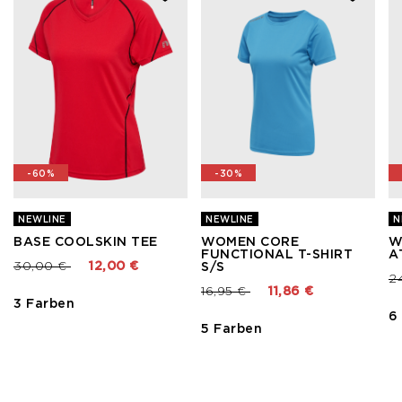
-60%
-30%
NEWLINE
NEWLINE
N
BASE COOLSKIN TEE
WOMEN CORE
W
FUNCTIONAL T-SHIRT
A
Preis reduziert von
bis
30,00 €
12,00 €
S/S
Pr
2
Preis reduziert von
bis
16,95 €
11,86 €
3 Farben
6
5 Farben