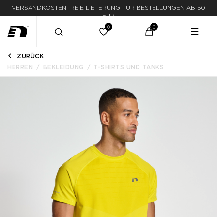
VERSANDKOSTENFREIE LIEFERUNG FÜR BESTELLUNGEN AB 50
LIEFERUNG IN 1-3 WERKTAGEN
EUR
☰
ZURÜCK
HERREN
BEKLEIDUNG
T-SHIRTS UND TANKS