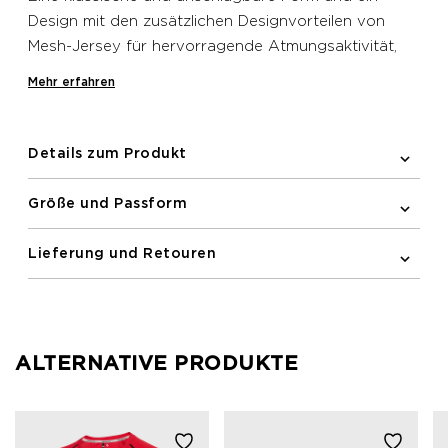
Design mit den zusätzlichen Designvorteilen von
Mesh-Jersey für hervorragende Atmungsaktivität,
Feuchtigkeitsmanagement und
Mehr erfahren
Temperaturregulierung. Das nwlLAKELAND T-SHIRT
S/S MEN verfügt über reflektierende Printdetails auf
der Vorder- und Rückseite sowie den Ärmeln, damit
Details zum Produkt
du mit diesem T-Shirt bei schlechten
Lichtverhältnissen für andere besser sichtbar sind.
Größe und Passform
Lieferung und Retouren
ALTERNATIVE PRODUKTE