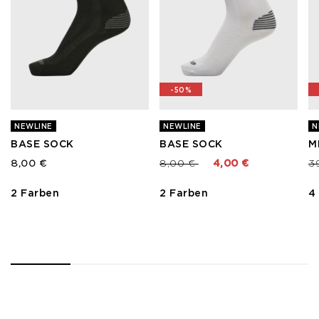
-50%
NEWLINE
NEWLINE
N
BASE SOCK
BASE SOCK
M
Preis reduziert von
bis
Pr
8,00 €
8,00 €
4,00 €
3
2 Farben
2 Farben
4
1
2
3
4
5