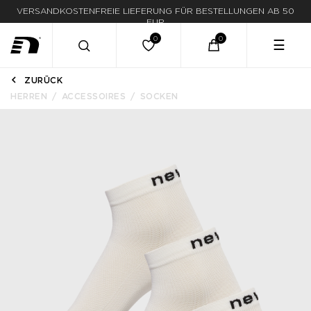
VERSANDKOSTENFREIE LIEFERUNG FÜR BESTELLUNGEN AB 50
LIEFERUNG IN 1-3 WERKTAGEN
EUR
☰
ZURÜCK
HERREN
ACCESSOIRES
SOCKEN