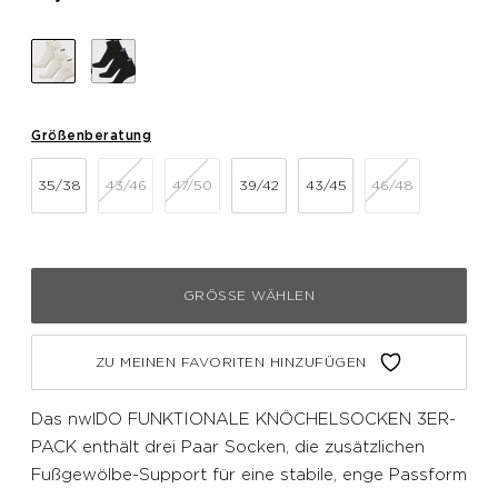
Größenberatung
35/38
43/46
47/50
39/42
43/45
46/48
GRÖSSE WÄHLEN
ZU MEINEN FAVORITEN HINZUFÜGEN
Das nwlDO FUNKTIONALE KNÖCHELSOCKEN 3ER-
PACK enthält drei Paar Socken, die zusätzlichen
Fußgewölbe-Support für eine stabile, enge Passform