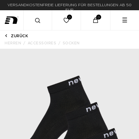
VERSANDKOSTENFREIE LIEFERUNG FÜR BESTELLUNGEN AB 50
EUR
☰
ZURÜCK
HERREN
ACCESSOIRES
SOCKEN