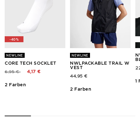
-40%
N
NEWLINE
NEWLINE
B
CORE TECH SOCKLET
NWLPACKABLE TRAIL W
VEST
2
Preis reduziert von
bis
6,95 €
4,17 €
44,95 €
1
2 Farben
2 Farben
1
2
3
4
5