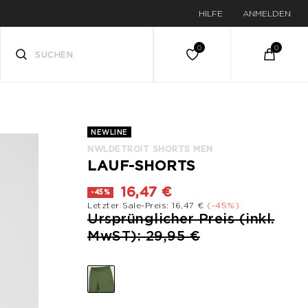
HILFE
ANMELDEN
NEWLINE
NWLDETROIT SHORTS MEN
LAUF-SHORTS
16,47 €
-45%
Letzter Sale-Preis: 16,47 €
(-45%)
Preis reduziert von
Ursprünglicher Preis (inkl.
bis
MwST): 29,95 €