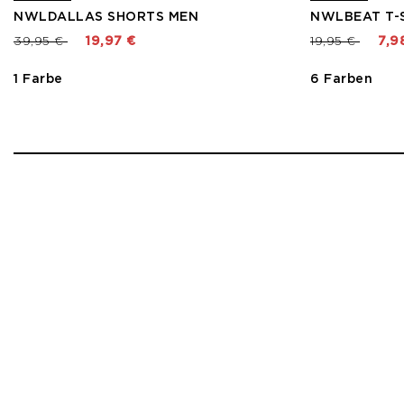
NWLDALLAS SHORTS MEN
NWLBEAT T-
Preis reduziert von
bis
Preis reduzier
bis
39,95 €
19,97 €
19,95 €
7,9
1 Farbe
6 Farben
1