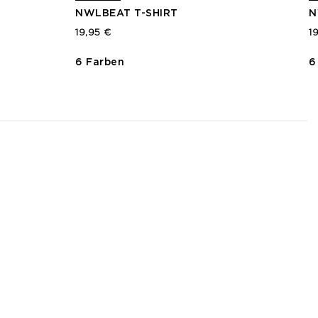
NWLBEAT T-SHIRT
N
19,95 €
1
6 Farben
6
3