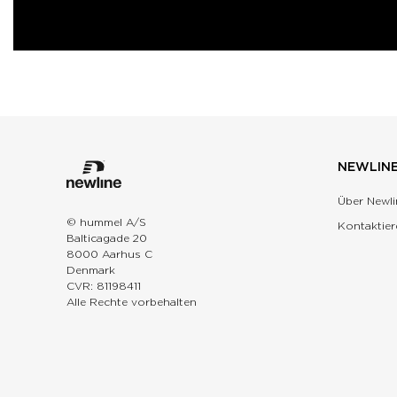
NEWLIN
Über Newli
© hummel A/S
Kontaktier
Balticagade 20
8000 Aarhus C
Denmark
CVR: 81198411
Alle Rechte vorbehalten