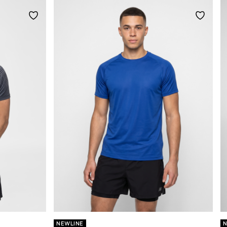
NEWLINE
N