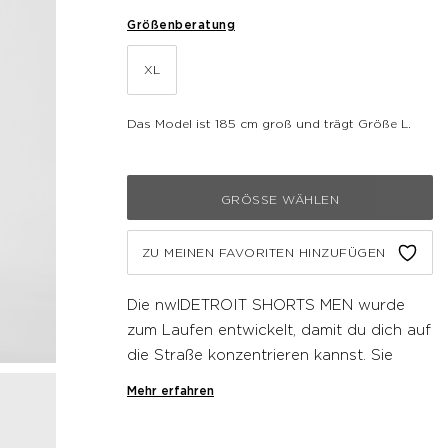
Größenberatung
XL
Das Model ist 185 cm groß und trägt Größe L.
GRÖSSE WÄHLEN
ZU MEINEN FAVORITEN HINZUFÜGEN
Die nwlDETROIT SHORTS MEN wurde
zum Laufen entwickelt, damit du dich auf
die Straße konzentrieren kannst. Sie
besteht aus einem robusten Gewebe,
Mehr erfahren
das Wind und Regen standhält. Diese
leichte Lauf-Shorts verfügt über einen