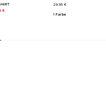
SHIRT
29,95 €
t von
8 €
1 Farbe
2