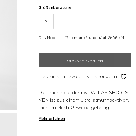
Größenberatung
S
Das Model ist 174 cm groß und trägt Größe M.
GRÖSSE WÄHLEN
ZU MEINEN FAVORITEN HINZUFÜGEN
Die Innenhose der nwlDALLAS SHORTS
MEN ist aus einem ultra-atmungsaktiven,
leichten Mesh-Gewebe gefertigt,
während die Außenshorts aus robustem
Mehr erfahren
Webstoff den Elementen widersteht. Mit
dem verstellbaren Kordelzug im