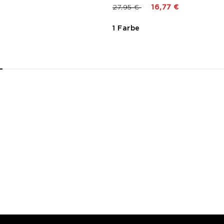
Preis reduziert von
bis
27,95 €
16,77 €
1 Farbe
2