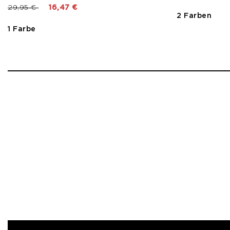
Preis reduziert von
bis
29,95 €
16,47 €
2 Farben
1 Farbe
1