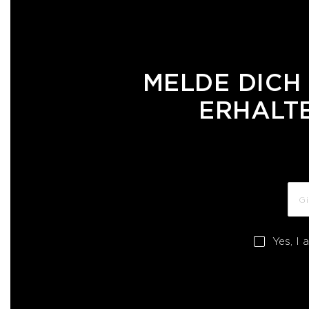
MELDE DICH
ERHALTE
Yes, I 