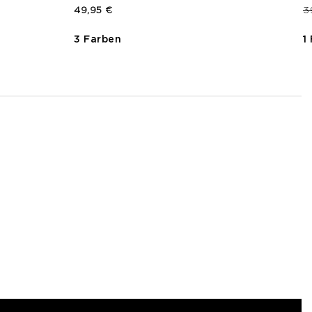
P
49,95 €
3
3 Farben
1
3