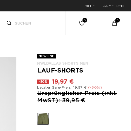
HILFE
ANMELDEN
NEWLINE
NWLDALLAS SHORTS MEN
LAUF-SHORTS
19,97 €
-50%
Letzter Sale-Preis: 19,97 €
(-50%)
Preis reduziert von
Ursprünglicher Preis (inkl.
bis
MwST): 39,95 €