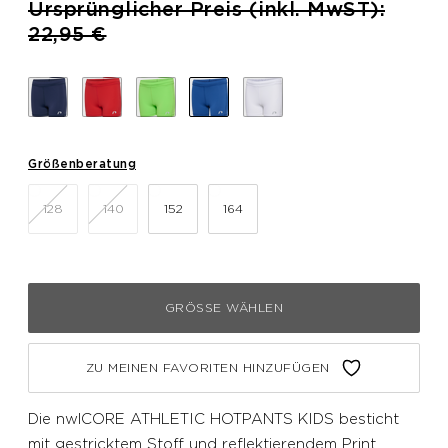
Preis reduziert von
Ursprünglicher Preis (inkl. MwST):
bis
22,95 €
Größenberatung
128
140
152
164
GRÖSSE WÄHLEN
ZU MEINEN FAVORITEN HINZUFÜGEN
Die nwlCORE ATHLETIC HOTPANTS KIDS besticht
mit gestricktem Stoff und reflektierendem Print.