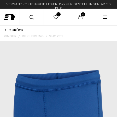
VERSANDKOSTENFREIE LIEFERUNG FÜR BESTELLUNGEN AB 50
LIEFERUNG IN 1-3 WERKTAGEN
EUR
☰
ZURÜCK
KINDER
BEKLEIDUNG
SHORTS