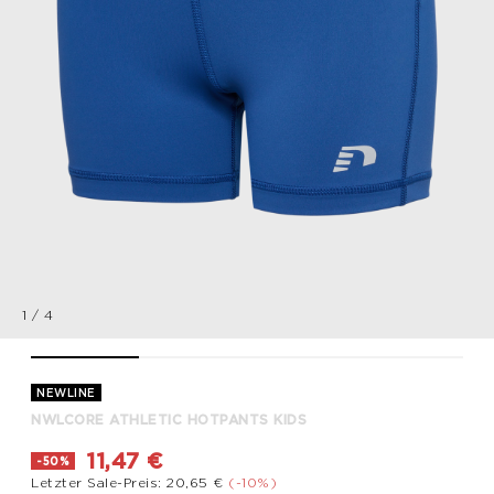
1
/
4
nwlCORE ATHLETIC HOTPANTS KIDS, TRUE BLUE, packshot
nwlCORE ATHLETIC HOTPANTS KIDS, TRUE BLUE, p
nwlCORE ATHLETIC HOTPANTS KIDS,
nwlCORE ATHLETIC 
NEWLINE
NWLCORE ATHLETIC HOTPANTS KIDS
11,47 €
-50%
Letzter Sale-Preis: 20,65 €
(-10%)