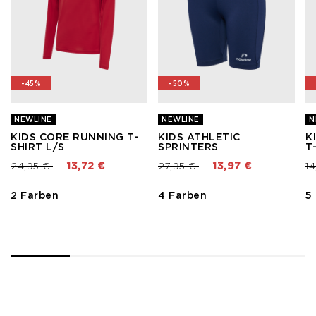
-45%
-50%
NEWLINE
NEWLINE
N
KIDS CORE RUNNING T-
KIDS ATHLETIC
K
SHIRT L/S
SPRINTERS
T
Preis reduziert von
bis
Preis reduziert von
bis
Pr
24,95 €
13,72 €
27,95 €
13,97 €
1
2 Farben
4 Farben
5
1
2
3
4
5