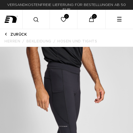
VERSANDKOSTENFREIE LIEFERUNG FÜR BESTELLUNGEN AB 50
LIEFERUNG IN 1-3 WERKTAGEN
EUR
☰
ZURÜCK
HERREN
BEKLEIDUNG
HOSEN UND TIGHTS