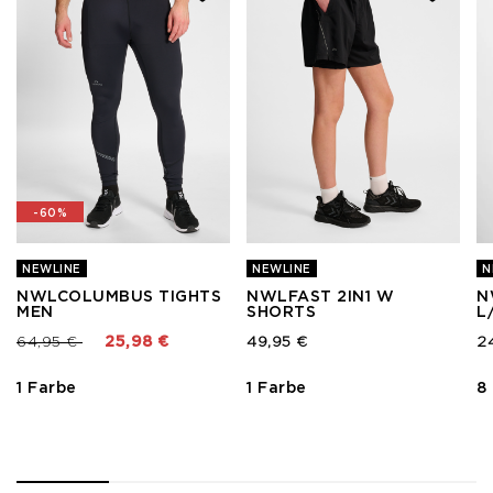
-60%
NEWLINE
NEWLINE
N
NWLCOLUMBUS TIGHTS
NWLFAST 2IN1 W
N
MEN
SHORTS
L
Preis reduziert von
bis
64,95 €
25,98 €
49,95 €
2
1 Farbe
1 Farbe
8