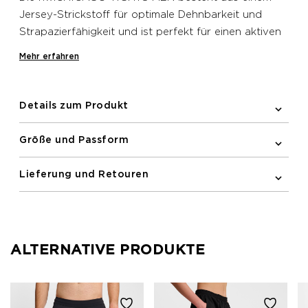
Jersey-Strickstoff für optimale Dehnbarkeit und
Strapazierfähigkeit und ist perfekt für einen aktiven
Lebensstil. Sie verfügt über reflektierende Details in
Mehr erfahren
Form eines Logos und eines Prints an der Seite und
am rechten Bein für bessere Sichtbarkeit bei
schlechten Lichtverhältnissen. Die verstellbare
Details zum Produkt
Zugschnur im Bund dieser Leggings sorgt für eine
perfekt eng anliegende Passform, die nicht
Größe und Passform
verrutscht. Sie verfügt zudem über eine
Reißverschlusstasche auf der Rückseite und in dem
Lieferung und Retouren
seitlichen Mesh-Einsatz für eine praktische,
unkomplizierte Aufbewahrungsmöglichkeit.
ALTERNATIVE PRODUKTE