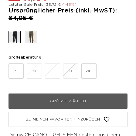
Letzter Sale-Preis: 35,72 €
(-45%)
Preis reduziert von
Ursprünglicher Preis (inkl. MwST):
bis
64,95 €
Größenberatung
S
M
L
XL
2XL
GRÖSSE WÄHLEN
ZU MEINEN FAVORITEN HINZUFÜGEN
Die nwlCHICAGO TIGHTS MEN besteht aus einem