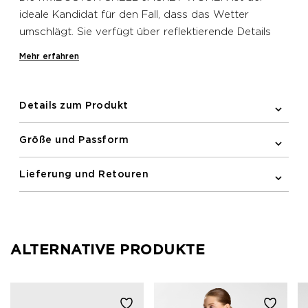
ideale Kandidat für den Fall, dass das Wetter
umschlägt. Sie verfügt über reflektierende Details
und Logos auf der Vorder- und Rückseite für
Mehr erfahren
bessere Sichtbarkeit und Sicherheit bei schlechten
Lichtverhältnissen sowie einen durchgehenden
Reißverschluss mit Reißverschlussschutz oben, der
Details zum Produkt
Hautreizungen verhindert. Diese Jacke verfügt über
elastische Bündchen sowie einen mit Zugschnur
Größe und Passform
verstellbaren Bund, damit sie nicht verrutscht. Sie
bietet zudem eine Brusttasche mit Reißverschluss
Lieferung und Retouren
zur sicheren Aufbewahrung.
ALTERNATIVE PRODUKTE