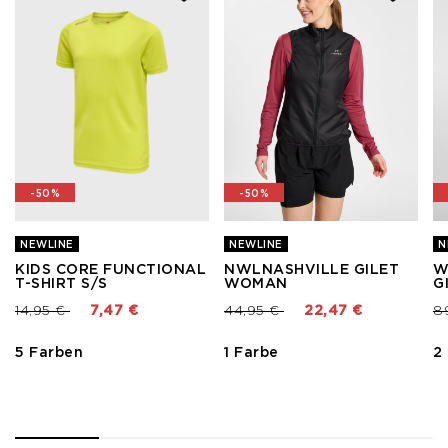
-50%
-50%
NEWLINE
NEWLINE
N
KIDS CORE FUNCTIONAL
NWLNASHVILLE GILET
W
T-SHIRT S/S
WOMAN
G
Preis reduziert von
bis
Preis reduziert von
bis
Pr
14,95 €
7,47 €
44,95 €
22,47 €
8
5 Farben
1 Farbe
2