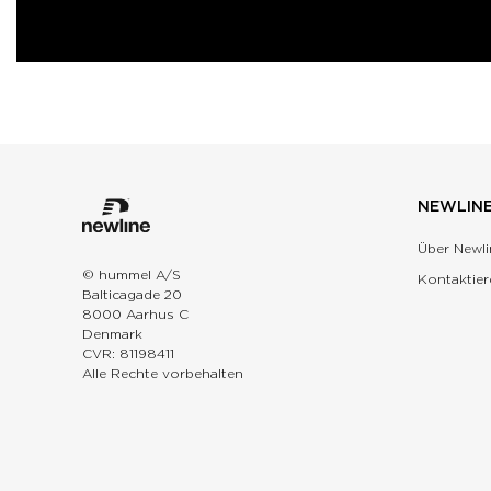
NEWLIN
Über Newli
© hummel A/S
Kontaktier
Balticagade 20
8000 Aarhus C
Denmark
CVR: 81198411
Alle Rechte vorbehalten