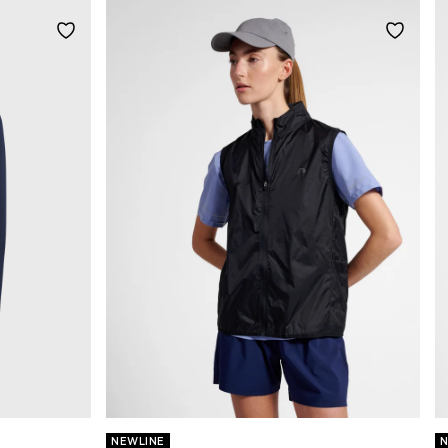
NEWLINE
N