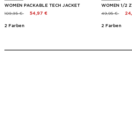
WOMEN PACKABLE TECH JACKET
WOMEN 1/2 Z
Preis reduziert von
bis
Preis reduzier
bis
109,95 €
54,97 €
49,95 €
24
2 Farben
2 Farben
1