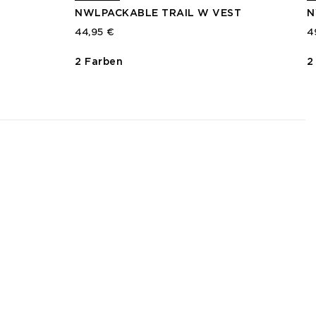
NWLPACKABLE TRAIL W VEST
N
44,95 €
4
2 Farben
2
3