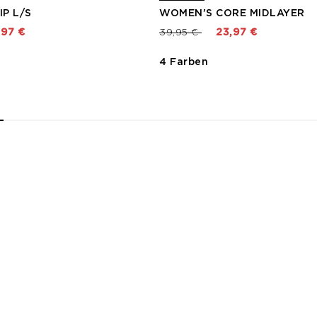
IP L/S
WOMEN'S CORE MIDLAYER
t von
Preis reduziert von
bis
,97 €
39,95 €
23,97 €
4 Farben
2