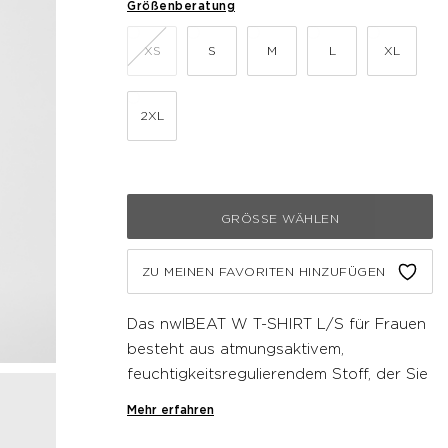
Größenberatung
XS
S
M
L
XL
2XL
GRÖSSE WÄHLEN
ZU MEINEN FAVORITEN HINZUFÜGEN
Das nwlBEAT W T-SHIRT L/S für Frauen
besteht aus atmungsaktivem,
feuchtigkeitsregulierendem Stoff, der Sie
trocken und komfortabel hält. Sein
Mehr erfahren
leichtes Material sorgt für