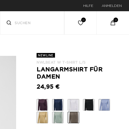
HILFE
ANMELDEN
NEWLINE
NWLBEAT W T-SHIRT L/S
LANGARMSHIRT FÜR
DAMEN
24,95 €