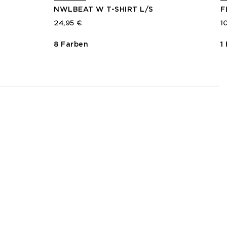
NWLBEAT W T-SHIRT L/S
F
24,95 €
1
8 Farben
1
3