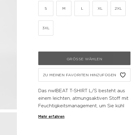
S
M
L
XL
2XL
3XL
GRÖSSE WÄHLEN
ZU MEINEN FAVORITEN HINZUFÜGEN
Das nwlBEAT T-SHIRT L/S besteht aus
einem leichten, atmungsaktiven Stoff mit
Feuchtigkeitsmanagement, um Sie kühl
und trocken zu halten. Dieses
Mehr erfahren
langärmelige T-Shirt ist für
Bewegungsfreiheit konzipiert und sorgt