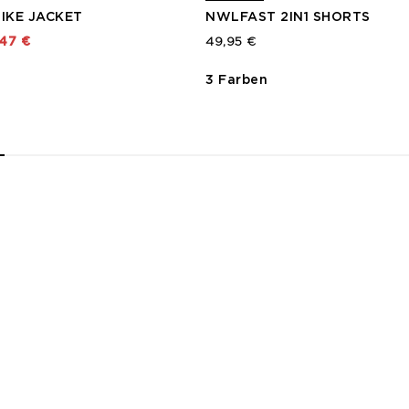
IKE JACKET
NWLFAST 2IN1 SHORTS
t von
,47 €
49,95 €
3 Farben
2