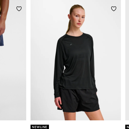
NEWLINE
N