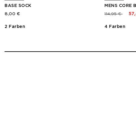
BASE SOCK
MENS CORE B
Preis reduzier
bis
8,00 €
114,95 €
57
2 Farben
4 Farben
1