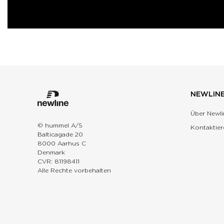
NEWLIN
Über Newli
© hummel A/S
Kontaktier
Balticagade 20
8000 Aarhus C
Denmark
CVR: 81198411
Alle Rechte vorbehalten