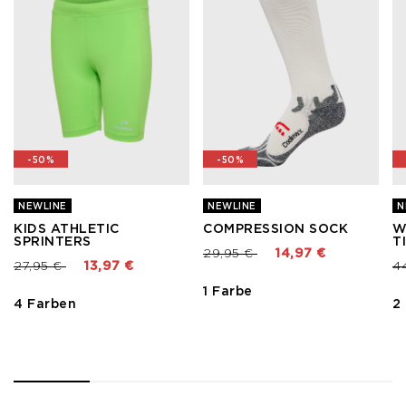
-50%
-50%
NEWLINE
NEWLINE
N
KIDS ATHLETIC
COMPRESSION SOCK
W
SPRINTERS
T
Preis reduziert von
bis
29,95 €
14,97 €
Preis reduziert von
bis
Pr
27,95 €
13,97 €
4
1 Farbe
4 Farben
2
1
2
3
4
5