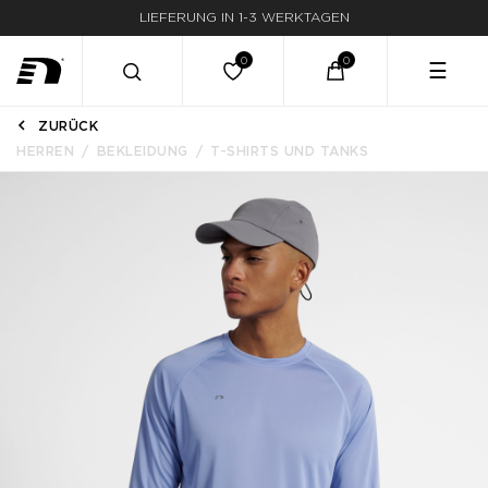
LIEFERUNG IN 1-3 WERKTAGEN
☰
ZURÜCK
HERREN
BEKLEIDUNG
T-SHIRTS UND TANKS