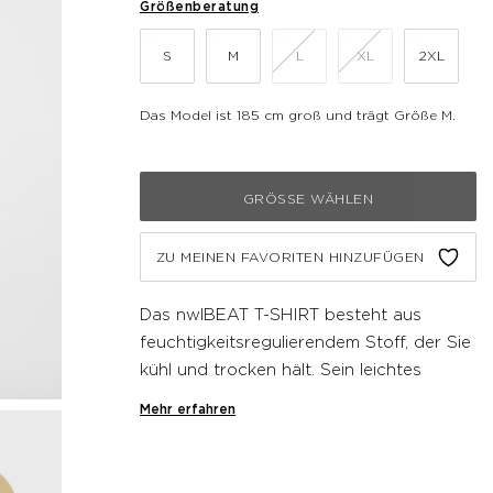
Größenberatung
S
M
L
XL
2XL
Das Model ist 185 cm groß und trägt Größe M.
GRÖSSE WÄHLEN
ZU MEINEN FAVORITEN HINZUFÜGEN
Das nwlBEAT T-SHIRT besteht aus
feuchtigkeitsregulierendem Stoff, der Sie
kühl und trocken hält. Sein leichtes
Material sorgt für Bewegungsfreiheit,
Mehr erfahren
während das atmungsaktive Design den
Komfort beim Laufen erhöht.