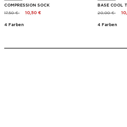
COMPRESSION SOCK
BASE COOL 
Preis reduziert von
bis
Preis reduzier
bis
17,50 €
10,50 €
20,00 €
10
4 Farben
4 Farben
1