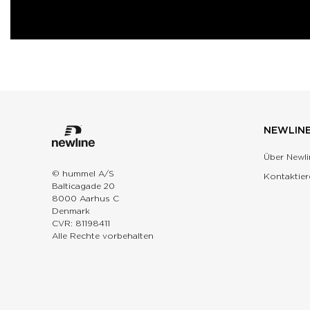
NEWLIN
Über Newli
© hummel A/S
Kontaktier
Balticagade 20
8000 Aarhus C
Denmark
CVR: 81198411
Alle Rechte vorbehalten