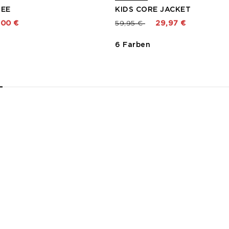
TEE
KIDS CORE JACKET
t von
Preis reduziert von
bis
,00 €
59,95 €
29,97 €
6 Farben
2