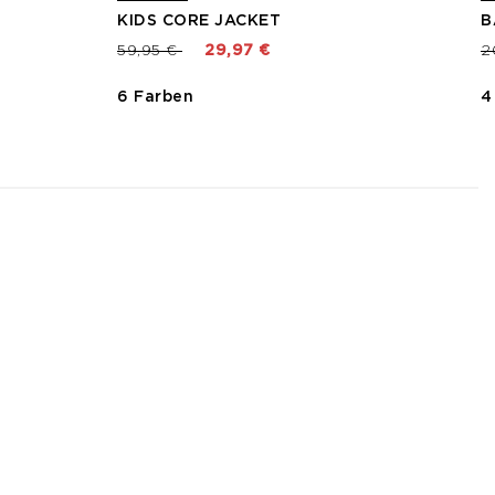
KIDS CORE JACKET
B
Preis reduziert von
bis
P
59,95 €
29,97 €
2
6 Farben
4
3