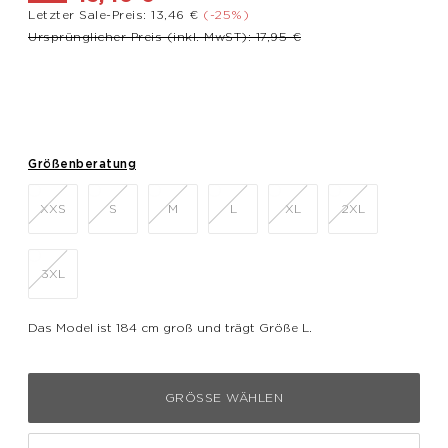
Letzter Sale-Preis: 13,46 €
(-25%)
Preis reduziert von
bis
Ursprünglicher Preis (inkl. MwST): 17,95 €
Größenberatung
XXS
S
M
L
XL
2XL
3XL
Das Model ist 184 cm groß und trägt Größe L.
GRÖSSE WÄHLEN