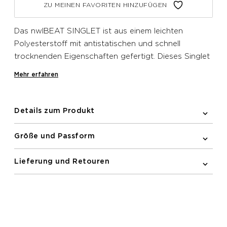
ZU MEINEN FAVORITEN HINZUFÜGEN
Das nwlBEAT SINGLET ist aus einem leichten
Polyesterstoff mit antistatischen und schnell
trocknenden Eigenschaften gefertigt. Dieses Singlet
verfügt über einen Rundhalsausschnitt und eine
Mehr erfahren
Vorwärtsnaht für mehr Bewegungsfreiheit beim
Training. Das Logo-Branding ziert die Brust und
rundet den Look ab.
Details zum Produkt
Größe und Passform
Lieferung und Retouren