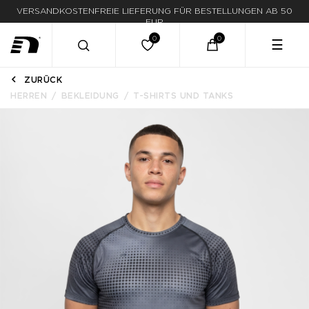
VERSANDKOSTENFREIE LIEFERUNG FÜR BESTELLUNGEN AB 50
EUR
☰
ZURÜCK
HERREN
BEKLEIDUNG
T-SHIRTS UND TANKS