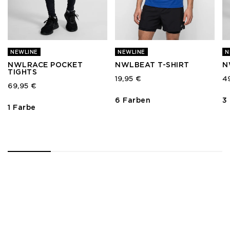
NEWLINE
NEWLINE
N
NWLRACE POCKET
NWLBEAT T-SHIRT
N
TIGHTS
19,95 €
4
69,95 €
6 Farben
3
1 Farbe
1
2
3
4
5