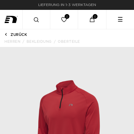
LIEFERUNG IN 1-3 WERKTAGEN
☰
ZURÜCK
HERREN
BEKLEIDUNG
OBERTEILE