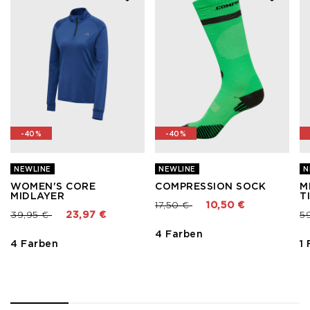
-40%
-40%
NEWLINE
NEWLINE
N
WOMEN'S CORE
COMPRESSION SOCK
M
MIDLAYER
T
Preis reduziert von
bis
17,50 €
10,50 €
Preis reduziert von
bis
Pr
39,95 €
23,97 €
5
4 Farben
4 Farben
1