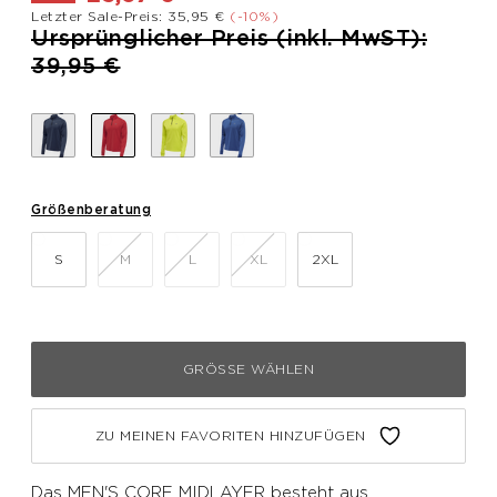
Letzter Sale-Preis: 35,95 €
(-10%)
Preis reduziert von
Ursprünglicher Preis (inkl. MwST):
bis
39,95 €
Größenberatung
S
M
L
XL
2XL
GRÖSSE WÄHLEN
ZU MEINEN FAVORITEN HINZUFÜGEN
Das MEN'S CORE MIDLAYER besteht aus