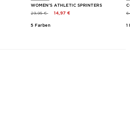
WOMEN'S ATHLETIC SPRINTERS
C
Preis reduziert von
bis
P
29,95 €
14,97 €
6
5 Farben
1
3