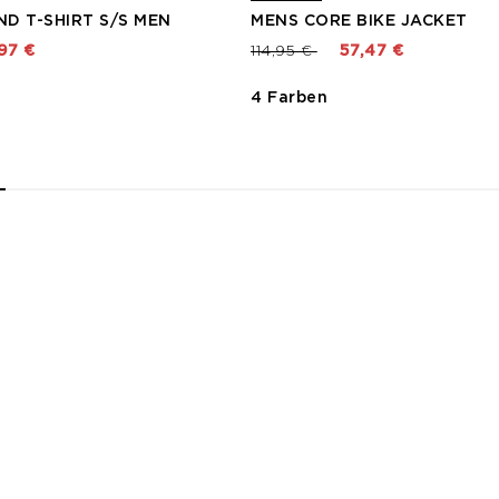
D T-SHIRT S/S MEN
MENS CORE BIKE JACKET
t von
Preis reduziert von
bis
97 €
114,95 €
57,47 €
4 Farben
2