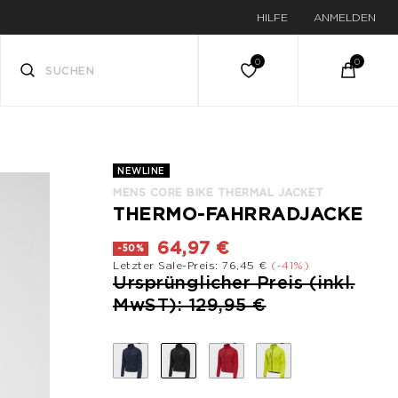
HILFE
ANMELDEN
NEWLINE
MENS CORE BIKE THERMAL JACKET
THERMO-FAHRRADJACKE
64,97 €
-50%
Letzter Sale-Preis: 76,45 €
(-41%)
Preis reduziert von
Ursprünglicher Preis (inkl.
bis
MwST): 129,95 €