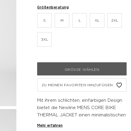
Größenberatung
S
M
L
XL
2XL
3XL
GRÖSSE WÄHLEN
ZU MEINEN FAVORITEN HINZUFÜGEN
Mit ihrem schlichten, einfarbigen Design
bietet die Newline MENS CORE BIKE
THERMAL JACKET einen minimalistischen
Look in Kombination mit praktischen
Mehr erfahren
Eigenschaften. Die Jacke besteht aus