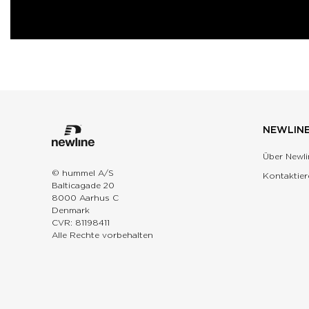
NEWLIN
Über Newli
© hummel A/S
Kontaktier
Balticagade 20
8000 Aarhus C
Denmark
CVR: 81198411
Alle Rechte vorbehalten