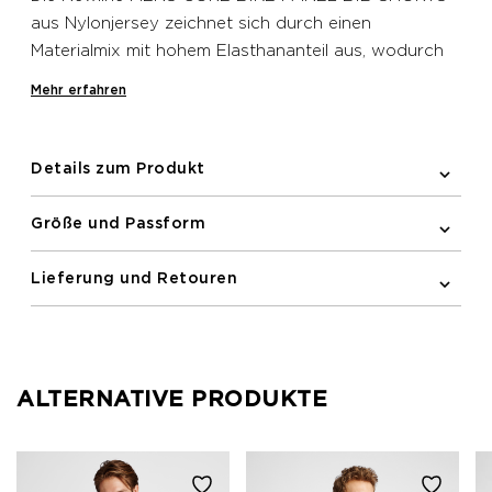
aus Nylonjersey zeichnet sich durch einen
Materialmix mit hohem Elasthananteil aus, wodurch
sich der Latz wie eine zweite Haut an den Körper
Mehr erfahren
schmiegt. Diese Newline Latzshorts verfügt über
funktionale Details, welche deine Leistung steigern,
darunter ein belüftender Mesh-Einsatz hinten, ein
Details zum Produkt
ergonomisches Polster im Schritt für erhöhten
Sitzkomfort sowie Gummi- und Silikonbänder am
Größe und Passform
Saum, damit der Stoff nicht hochrutscht. Diese
Latzshorts bietet außerdem über reflektierende
Lieferung und Retouren
Printdetails, um die Sichtbarkeit bei schlechten
Lichtverhältnissen zu verbessern.
ALTERNATIVE PRODUKTE