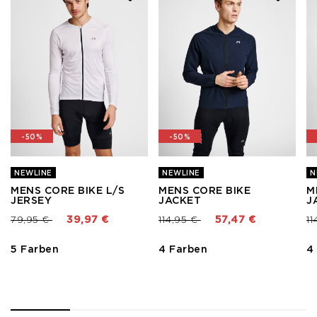
-50%
-50%
NEWLINE
NEWLINE
N
MENS CORE BIKE L/S
MENS CORE BIKE
M
JERSEY
JACKET
J
Preis reduziert von
bis
Preis reduziert von
bis
Pr
79,95 €
39,97 €
114,95 €
57,47 €
11
5 Farben
4 Farben
4