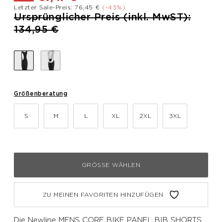
Letzter Sale-Preis: 76,45 €
(-43%)
Preis reduziert von
Ursprünglicher Preis (inkl. MwST):
bis
134,95 €
Größenberatung
S
M
L
XL
2XL
3XL
GRÖSSE WÄHLEN
ZU MEINEN FAVORITEN HINZUFÜGEN
Die Newline MENS CORE BIKE PANEL BIB SHORTS