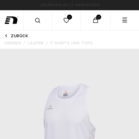
LIEFERUNG IN 1-3 WERKTAGEN
☰
ZURÜCK
HERREN
LAUFEN
T-SHIRTS UND TOPS