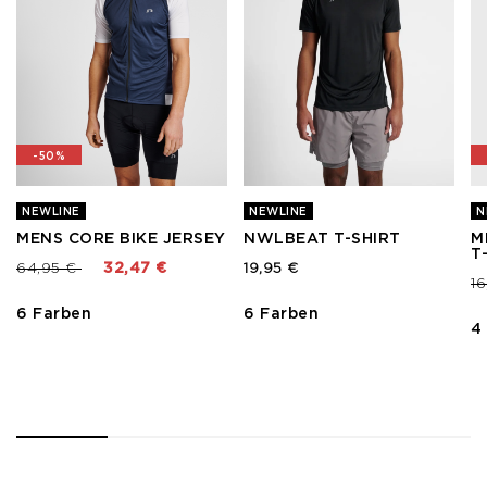
-50%
NEWLINE
NEWLINE
N
MENS CORE BIKE JERSEY
NWLBEAT T-SHIRT
M
T
Preis reduziert von
bis
64,95 €
32,47 €
19,95 €
Pr
1
6 Farben
6 Farben
4
1
2
3
4
5