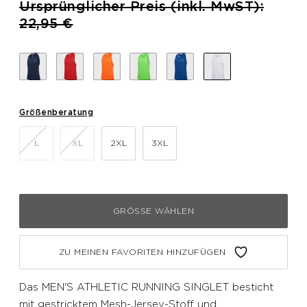
Preis reduziert von
Ursprünglicher Preis (inkl. MwST):
bis
22,95 €
Größenberatung
L
XL
2XL
3XL
GRÖSSE WÄHLEN
ZU MEINEN FAVORITEN HINZUFÜGEN
Das MEN'S ATHLETIC RUNNING SINGLET besticht
mit gestricktem Mesh-Jersey-Stoff und