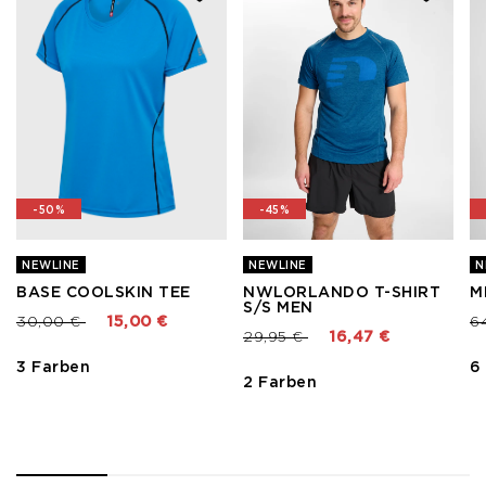
-50%
-45%
NEWLINE
NEWLINE
N
BASE COOLSKIN TEE
NWLORLANDO T-SHIRT
M
S/S MEN
Preis reduziert von
bis
Pr
30,00 €
15,00 €
6
Preis reduziert von
bis
29,95 €
16,47 €
3 Farben
6
2 Farben