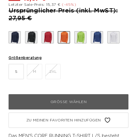
Letzter Sale-Preis: 15,37 €
(-45%)
Preis reduziert von
Ursprünglicher Preis (inkl. MwST):
bis
27,95 €
Größenberatung
S
M
2XL
GRÖSSE WÄHLEN
ZU MEINEN FAVORITEN HINZUFÜGEN
Das MEN'S CORE RUNNING T-SHIRT L/S besteht