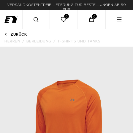
VERSANDKOSTENFREIE LIEFERUNG FÜR BESTELLUNGEN AB 50
EUR
☰
ZURÜCK
HERREN
BEKLEIDUNG
T-SHIRTS UND TANKS