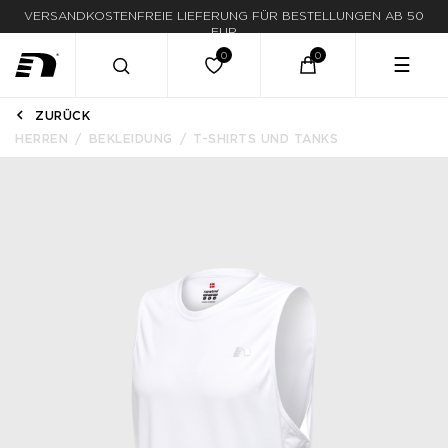
VERSANDKOSTENFREIE LIEFERUNG FÜR BESTELLUNGEN AB 50
EUR
☰
ZURÜCK
HERREN
BEKLEIDUNG
T-SHIRTS UND TANKS