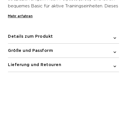
bequemes Basic für aktive Trainingseinheiten. Dieses
Newline Tanktop verfügt über einen V-Ausschnitt
Mehr erfahren
und ein reflektierendes gedrucktes Logo auf der
Brust.
Details zum Produkt
Größe und Passform
Lieferung und Retouren