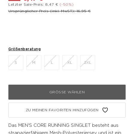
Letzter Sale-Preis: 8,47 €
(-50%)
Preis reduziert von
bis
Ursprünglicher Preis (inkl. MwST): 16,95 €
Größenberatung
S
M
L
XL
2XL
GRÖSSE WÄHLEN
ZU MEINEN FAVORITEN HINZUFÜGEN
Das MEN'S CORE RUNNING SINGLET besteht aus
strapazierfähigem Mesh-Polyesterjersey und ist ein