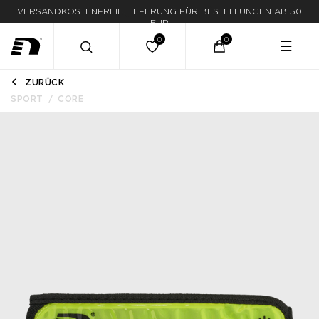
VERSANDKOSTENFREIE LIEFERUNG FÜR BESTELLUNGEN AB 50
EUR
☰
ZURÜCK
SPORT
CORE