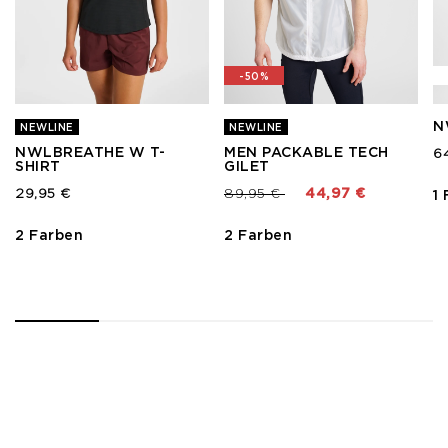
-50%
N
NEWLINE
NEWLINE
NWLBREATHE W T-
MEN PACKABLE TECH
6
SHIRT
GILET
Preis reduziert von
bis
29,95 €
89,95 €
44,97 €
1
2 Farben
2 Farben
1
2
3
4
5