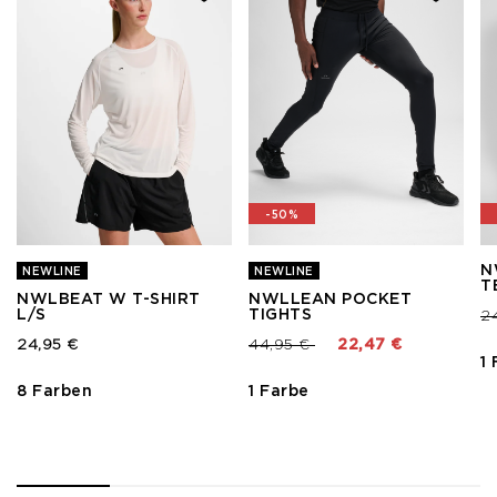
-50%
N
NEWLINE
NEWLINE
T
NWLBEAT W T-SHIRT
NWLLEAN POCKET
L/S
TIGHTS
Pr
2
Preis reduziert von
bis
24,95 €
44,95 €
22,47 €
1
8 Farben
1 Farbe