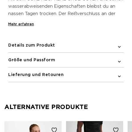
wasserabweisenden Eigenschaften bleibst du an
nassen Tagen trocken. Der Reißverschluss an der
Rückseite dieses Newline Schutzüberzugs
Mehr erfahren
ermöglicht ein schnelles An- und Ausziehen,
während der reflektierende, verstellbare Riemen mit
Klettverschluss für einen sicheren Halt während der
Details zum Produkt
Fahrt sorgt. Weitere reflektierende Details sind ein
Aufdruck und ein Logo für erhöhte Sichtbarkeit bei
Größe und Passform
schlechten Lichtverhältnissen.
Lieferung und Retouren
ALTERNATIVE PRODUKTE