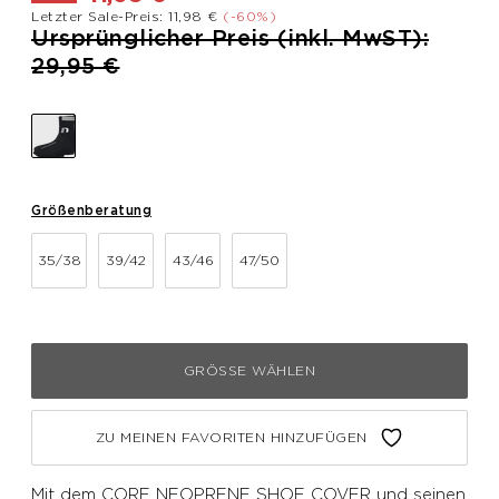
Letzter Sale-Preis: 11,98 €
(-60%)
Preis reduziert von
Ursprünglicher Preis (inkl. MwST):
bis
29,95 €
Größenberatung
35/38
39/42
43/46
47/50
GRÖSSE WÄHLEN
ZU MEINEN FAVORITEN HINZUFÜGEN
Mit dem CORE NEOPRENE SHOE COVER und seinen