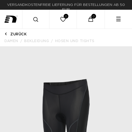
VERSANDKOSTENFREIE LIEFERUNG FÜR BESTELLUNGEN AB 50
LIEFERUNG IN 1-3 WERKTAGEN
EUR
☰
ZURÜCK
DAMEN
BEKLEIDUNG
HOSEN UND TIGHTS