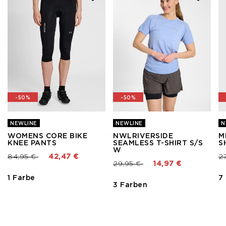
-50%
-50%
NEWLINE
NEWLINE
N
WOMENS CORE BIKE
NWLRIVERSIDE
M
KNEE PANTS
SEAMLESS T-SHIRT S/S
S
W
Preis reduziert von
bis
Pr
84,95 €
42,47 €
2
Preis reduziert von
bis
29,95 €
14,97 €
1 Farbe
7
3 Farben