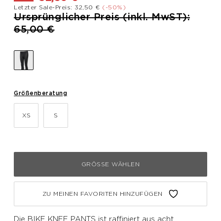
Letzter Sale-Preis: 32,50 €
(-50%)
Preis reduziert von
Ursprünglicher Preis (inkl. MwST):
bis
65,00 €
Größenberatung
XS
S
GRÖSSE WÄHLEN
ZU MEINEN FAVORITEN HINZUFÜGEN
Die BIKE KNEE PANTS ist raffiniert aus acht