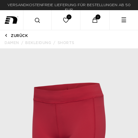
VERSANDKOSTENFREIE LIEFERUNG FÜR BESTELLUNGEN AB 50
EUR
☰
ZURÜCK
DAMEN
BEKLEIDUNG
SHORTS