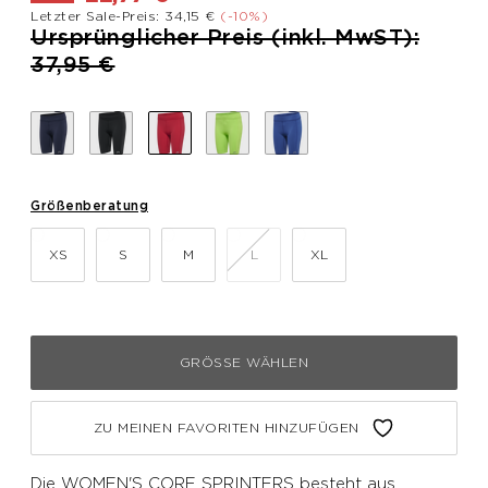
Letzter Sale-Preis: 34,15 €
(-10%)
Preis reduziert von
Ursprünglicher Preis (inkl. MwST):
bis
37,95 €
Größenberatung
XS
S
M
L
XL
GRÖSSE WÄHLEN
ZU MEINEN FAVORITEN HINZUFÜGEN
Die WOMEN'S CORE SPRINTERS besteht aus