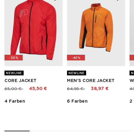
-30%
-40%
NEWLINE
NEWLINE
N
CORE JACKET
MEN'S CORE JACKET
W
Preis reduziert von
bis
Preis reduziert von
bis
Pr
65,00 €
45,50 €
64,95 €
38,97 €
4
4 Farben
6 Farben
2