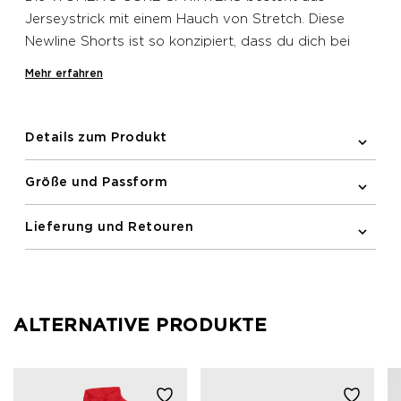
Jerseystrick mit einem Hauch von Stretch. Diese
Newline Shorts ist so konzipiert, dass du dich bei
längeren Läufen wohlfühlst. Sie bietet eine
Mehr erfahren
Zugschnur im Bund für eine eng anliegende
Passform. Die Mesh-Tasche an der Seite und die
Reißverschlusstasche auf der Rückseite runden das
Details zum Produkt
Modell ab.
Größe und Passform
Lieferung und Retouren
ALTERNATIVE PRODUKTE