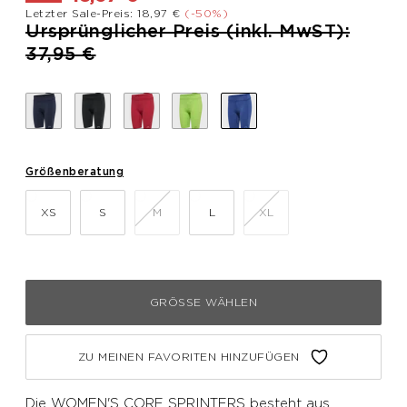
Letzter Sale-Preis: 18,97 €
(-50%)
Preis reduziert von
Ursprünglicher Preis (inkl. MwST):
bis
37,95 €
Größenberatung
XS
S
M
L
XL
GRÖSSE WÄHLEN
ZU MEINEN FAVORITEN HINZUFÜGEN
Die WOMEN'S CORE SPRINTERS besteht aus