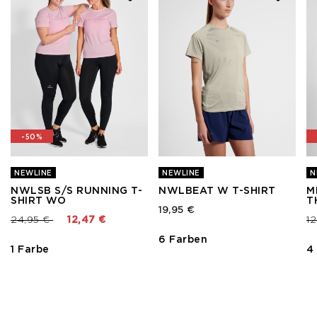
-50%
NEWLINE
NEWLINE
N
NWLSB S/S RUNNING T-
NWLBEAT W T-SHIRT
M
SHIRT WO
T
19,95 €
Preis reduziert von
bis
Pr
24,95 €
12,47 €
1
6 Farben
1 Farbe
4