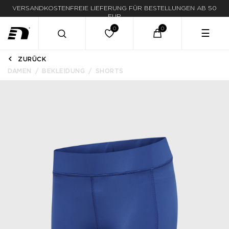
VERSANDKOSTENFREIE LIEFERUNG FÜR BESTELLUNGEN AB 50
EUR
☰
ZURÜCK
DAMEN
BEKLEIDUNG
SHORTS