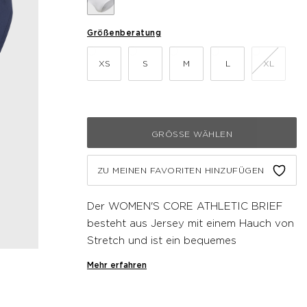
Größenberatung
XS
S
M
L
XL
GRÖSSE WÄHLEN
ZU MEINEN FAVORITEN HINZUFÜGEN
Der WOMEN'S CORE ATHLETIC BRIEF
besteht aus Jersey mit einem Hauch von
Stretch und ist ein bequemes
Kleidungsstück für intensive
Mehr erfahren
Trainingseinheiten. Diese Newline
Unterhose ist mit einem praktischen