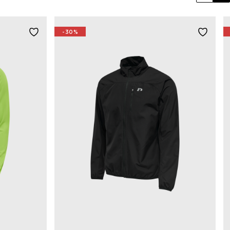
Previo
Ne
-30%