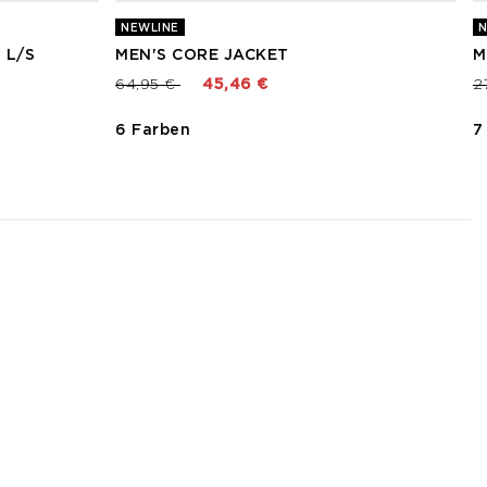
NEWLINE
N
 L/S
MEN'S CORE JACKET
M
Preis reduziert von
bis
P
64,95 €
45,46 €
2
6 Farben
7
3