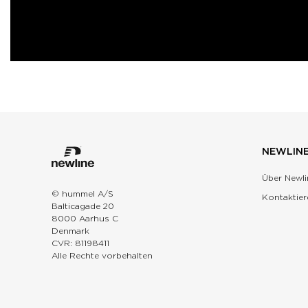
NEWLIN
Über Newli
© hummel A/S
Kontaktier
Balticagade 20
8000 Aarhus C
Denmark
CVR: 81198411
Alle Rechte vorbehalten