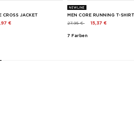
NEWLINE
 CROSS JACKET
MEN CORE RUNNING T-SHIRT
t von
Preis reduziert von
bis
,97 €
27,95 €
15,37 €
7 Farben
2