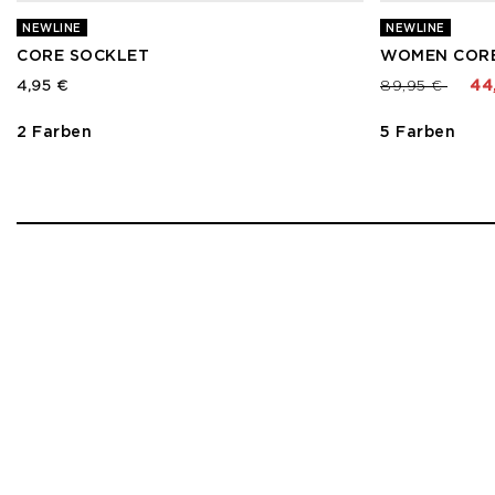
NEWLINE
NEWLINE
CORE SOCKLET
WOMEN CORE
Preis reduzier
bis
4,95 €
89,95 €
44
2 Farben
5 Farben
1