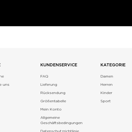
E
KUNDENSERVICE
KATEGORIE
ne
FAQ
Damen
e uns
Lieferung
Herren
Rücksendung
Kinder
Größentabelle
Sport
Mein Konto
Allgemeine
Geschäftsbedingungen
Datenschutzrichtlinie