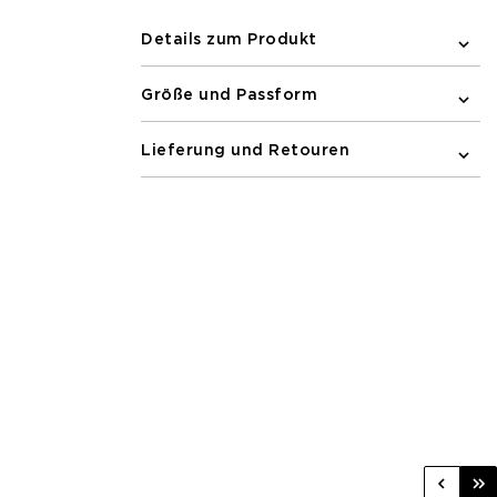
elastischen Bund sowie einem
reflektierenden Logoprint auf der
Details zum Produkt
Vorderseite gestaltet.
Größe und Passform
Lieferung und Retouren