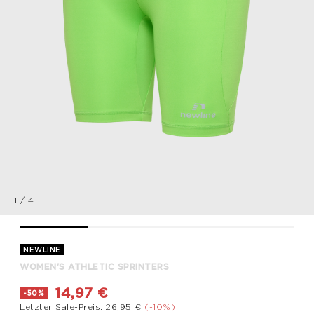
1
/
4
WOMEN'S ATHLETIC SPRINTERS, GREEN FLASH, packshot
WOMEN'S ATHLETIC SPRINTERS, GREEN FLASH, pac
WOMEN'S ATHLETIC SPRINTERS, GR
WOMEN'S ATHLETIC 
NEWLINE
WOMEN'S ATHLETIC SPRINTERS
14,97 €
-50%
Letzter Sale-Preis: 26,95 €
(-10%)