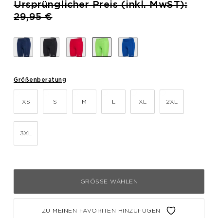
Preis reduziert von
Ursprünglicher Preis (inkl. MwST):
bis
29,95 €
Größenberatung
XS
S
M
L
XL
2XL
3XL
GRÖSSE WÄHLEN
ZU MEINEN FAVORITEN HINZUFÜGEN