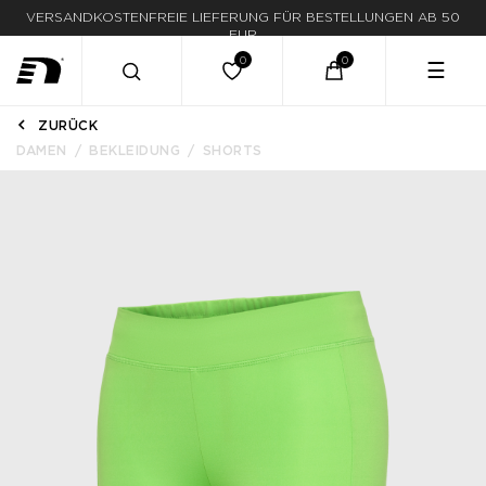
VERSANDKOSTENFREIE LIEFERUNG FÜR BESTELLUNGEN AB 50
LIEFERUNG IN 1-3 WERKTAGEN
EUR
☰
ZURÜCK
DAMEN
BEKLEIDUNG
SHORTS