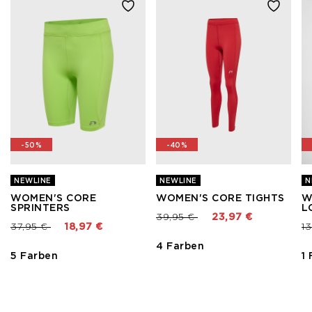
-50%
-40%
NEWLINE
NEWLINE
N
WOMEN'S CORE
WOMEN'S CORE TIGHTS
W
SPRINTERS
L
Preis reduziert von
bis
39,95 €
23,97 €
Preis reduziert von
bis
Pr
37,95 €
18,97 €
1
4 Farben
5 Farben
1