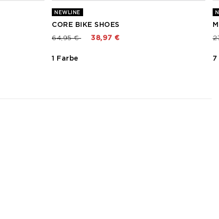
NEWLINE
N
CORE BIKE SHOES
M
Preis reduziert von
bis
P
64,95 €
38,97 €
2
1 Farbe
7
3