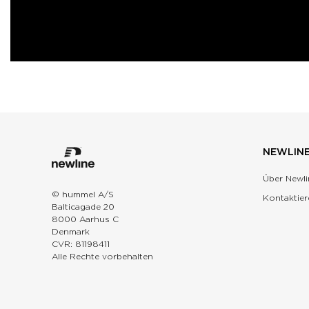
NEWLIN
Über Newli
© hummel A/S
Kontaktier
Balticagade 20
8000 Aarhus C
Denmark
CVR: 81198411
Alle Rechte vorbehalten