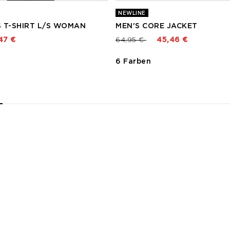
NEWLINE
 T-SHIRT L/S WOMAN
MEN'S CORE JACKET
t von
Preis reduziert von
bis
47 €
64,95 €
45,46 €
6 Farben
2