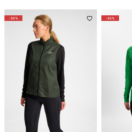
-30%
-50%