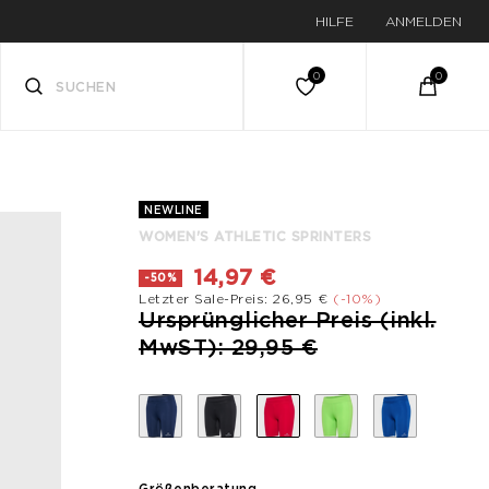
HILFE
ANMELDEN
NEWLINE
WOMEN'S ATHLETIC SPRINTERS
14,97 €
-50%
Letzter Sale-Preis: 26,95 €
(-10%)
Preis reduziert von
Ursprünglicher Preis (inkl.
bis
MwST): 29,95 €
Größenberatung