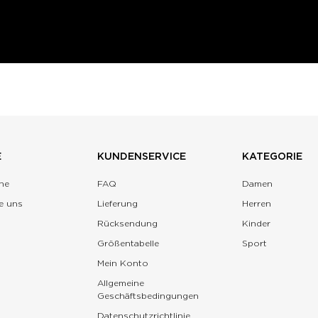
E
KUNDENSERVICE
KATEGORIE
ne
FAQ
Damen
e uns
Lieferung
Herren
Rücksendung
Kinder
Größentabelle
Sport
Mein Konto
Allgemeine
Geschäftsbedingungen
Datenschutzrichtlinie