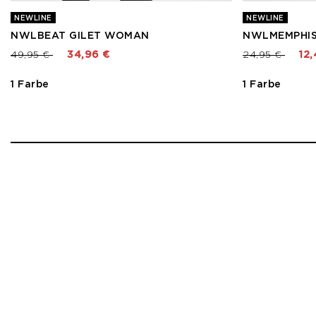
NEWLINE
NEWLINE
NWLBEAT GILET WOMAN
NWLMEMPHIS
Preis reduziert von
bis
Preis reduzier
bis
49,95 €
34,96 €
24,95 €
12,
1 Farbe
1 Farbe
1