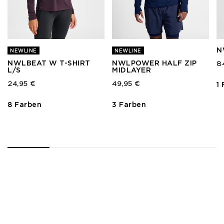
N
NEWLINE
NEWLINE
NWLBEAT W T-SHIRT
NWLPOWER HALF ZIP
8
L/S
MIDLAYER
24,95 €
49,95 €
1
8 Farben
3 Farben
1
2
3
4
5