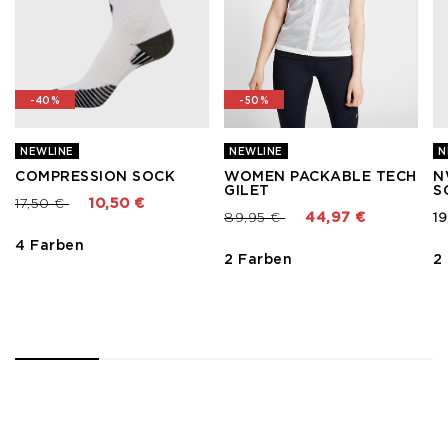
-40%
-50%
NEWLINE
NEWLINE
N
COMPRESSION SOCK
WOMEN PACKABLE TECH
N
GILET
S
Preis reduziert von
bis
17,50 €
10,50 €
Preis reduziert von
bis
89,95 €
44,97 €
19
4 Farben
2 Farben
2
1
2
3
4
5