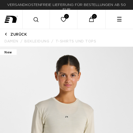
LIEFERUNG IN 1-3 WERKTAGEN
☰
ZURÜCK
DAMEN
BEKLEIDUNG
T-SHIRTS UND TOPS
New