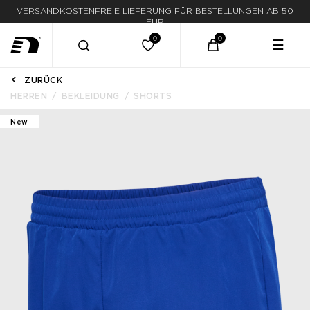
VERSANDKOSTENFREIE LIEFERUNG FÜR BESTELLUNGEN AB 50
EUR
☰
ZURÜCK
HERREN
BEKLEIDUNG
SHORTS
New