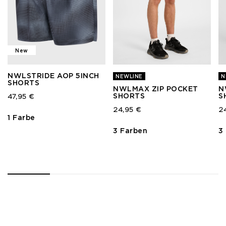
New
NWLSTRIDE AOP 5INCH
NEWLINE
N
SHORTS
NWLMAX ZIP POCKET
N
SHORTS
S
47,95 €
24,95 €
2
1 Farbe
3 Farben
3
1
2
3
4
5