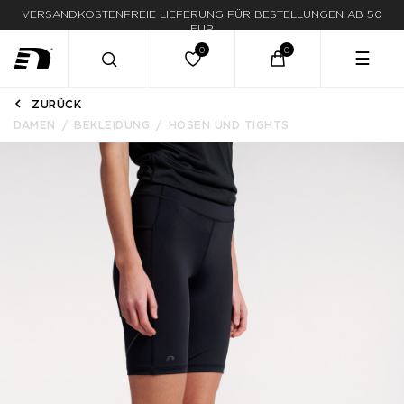
VERSANDKOSTENFREIE LIEFERUNG FÜR BESTELLUNGEN AB 50
EUR
☰
ZURÜCK
DAMEN
BEKLEIDUNG
HOSEN UND TIGHTS