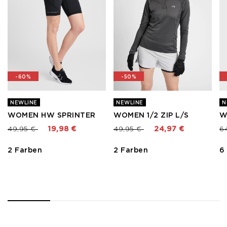
-60%
-50%
NEWLINE
NEWLINE
N
WOMEN HW SPRINTER
WOMEN 1/2 ZIP L/S
W
Preis reduziert von
bis
Preis reduziert von
bis
Pr
49,95 €
19,98 €
49,95 €
24,97 €
6
2 Farben
2 Farben
6
1
2
3
4
5