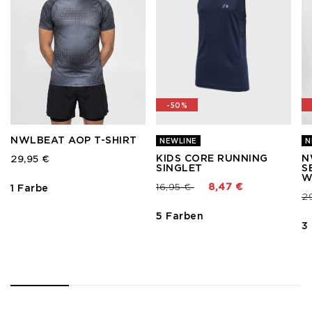
-50%
NWLBEAT AOP T-SHIRT
NEWLINE
N
KIDS CORE RUNNING
N
29,95 €
SINGLET
S
Preis reduziert von
bis
16,95 €
8,47 €
1 Farbe
Pr
2
5 Farben
3
1
2
3
4
5