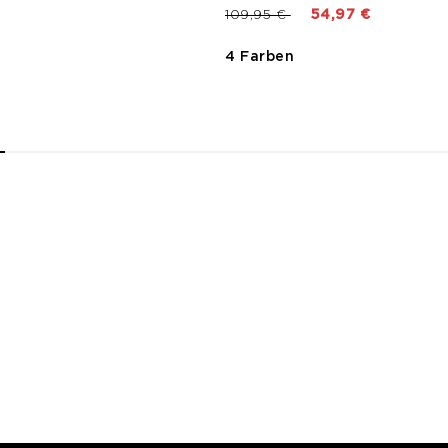
Preis reduziert von
bis
109,95 €
54,97 €
4 Farben
2