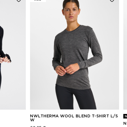
NWLTHERMA WOOL BLEND T-SHIRT L/S
N
W
N