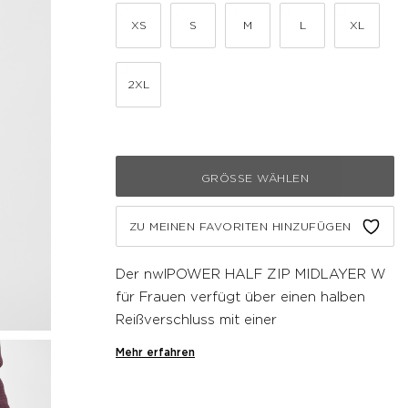
XS
S
M
L
XL
2XL
GRÖSSE WÄHLEN
ZU MEINEN FAVORITEN HINZUFÜGEN
Der nwlPOWER HALF ZIP MIDLAYER W
für Frauen verfügt über einen halben
Reißverschluss mit einer
Reißverschlussgarage, um ein Scheuern
Mehr erfahren
am Kinn zu verhindern. Hergestellt mit
integriertem Stretch für Flexibilität,