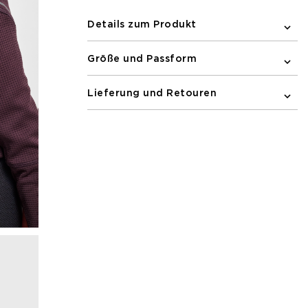
enthält es feuchtigkeitsregulierendes
Gewebe, um Sie kühl und trocken zu
Details zum Produkt
halten. Newline-Druck und recyceltes
Polyester vervollständigen das Design.
Größe und Passform
Lieferung und Retouren